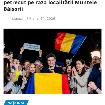
petrecut pe raza localității Muntele
Băișorii
clujazi
mai 11, 2026
NAŢIONAL