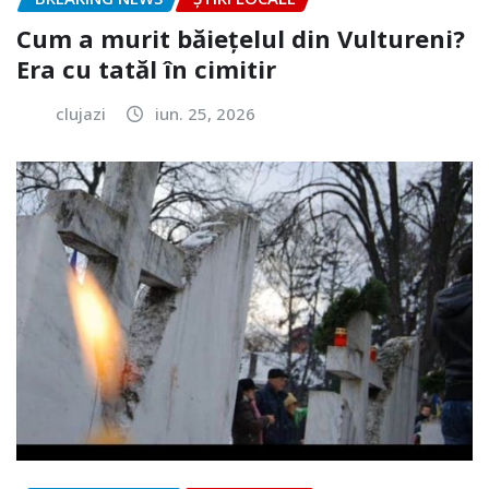
Cum a murit băiețelul din Vultureni?
Era cu tatăl în cimitir
clujazi
iun. 25, 2026