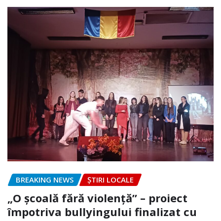
BREAKING NEWS
ȘTIRI LOCALE
„O școală fără violență” – proiect
împotriva bullyingului finalizat cu