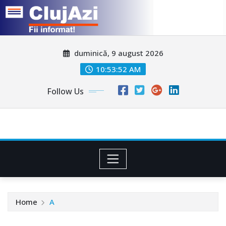
Skip
duminică, 9 august 2026
to
content
10:53:55 AM
Follow Us
Home
A