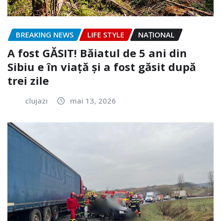
BREAKING NEWS
LIFE STYLE
NAŢIONAL
A fost GĂSIT! Băiatul de 5 ani din
Sibiu e în viață și a fost găsit după
trei zile
clujazi
mai 13, 2026