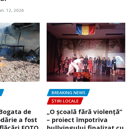
un. 12, 2026
BREAKING NEWS
ȘTIRI LOCALE
 Bogata de
„O școală fără violență”
dărie a fost
– proiect împotriva
flăcări FOTO
bullyingului finalizat cu