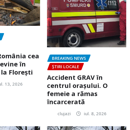
„România cea
BREAKING NEWS
evine în
ȘTIRI LOCALE
la Florești
Accident GRAV în
ul. 13, 2026
centrul orașului. O
femeie a rămas
încarcerată
clujazi
iul. 8, 2026