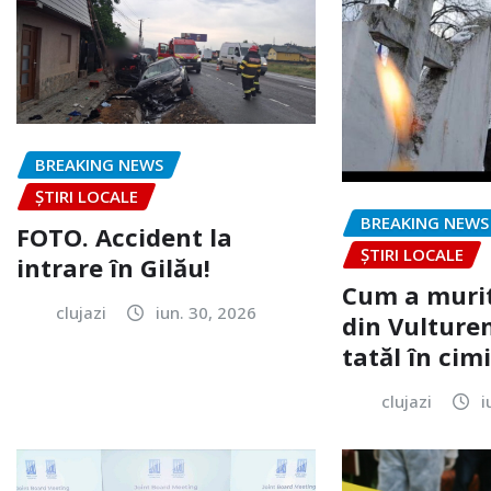
BREAKING NEWS
ȘTIRI LOCALE
BREAKING NEWS
FOTO. Accident la
ȘTIRI LOCALE
intrare în Gilău!
Cum a murit
clujazi
iun. 30, 2026
din Vulturen
tatăl în cimi
clujazi
i