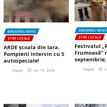
BREAKING NEWS
BREAKING NEWS
ȘTIRI LOCALE
ȘTIRI LOCALE
Festivalul 
ARDE școala din Iara.
Frumoasă” r
Pompierii intervin cu 5
septembrie, 
autospeciale!
clujazi
i
clujazi
iul. 16, 2026