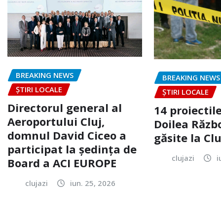
BREAKING NEWS
BREAKING NEWS
ȘTIRI LOCALE
ȘTIRI LOCALE
Directorul general al
14 proiectile
Aeroportului Cluj,
Doilea Răzb
domnul David Ciceo a
găsite la Clu
participat la ședința de
clujazi
i
Board a ACI EUROPE
clujazi
iun. 25, 2026