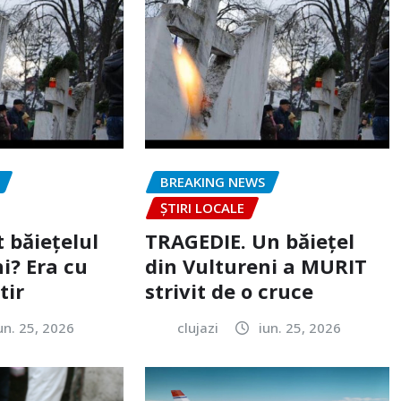
BREAKING NEWS
ȘTIRI LOCALE
 băiețelul
TRAGEDIE. Un băiețel
i? Era cu
din Vultureni a MURIT
tir
strivit de o cruce
un. 25, 2026
clujazi
iun. 25, 2026