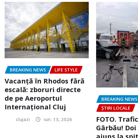
BREAKING NEWS
LIFE STYLE
Vacanță în Rhodos fără
escală: zboruri directe
de pe Aeroportul
BREAKING NEWS
Internațional Cluj
ȘTIRI LOCALE
FOTO. Trafi
clujazi
iun. 13, 2026
Gârbău! Doi
ajuns la spi