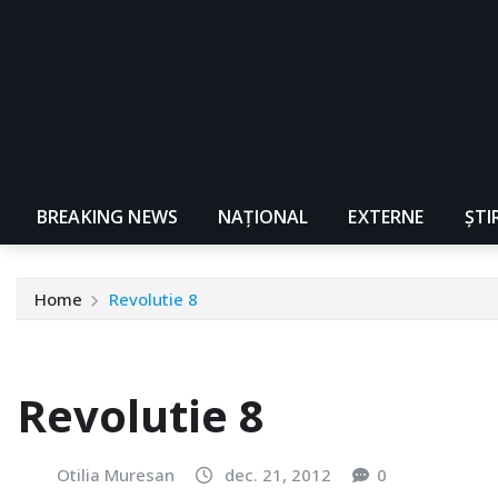
BREAKING NEWS
NAŢIONAL
EXTERNE
ȘTI
Home
Revolutie 8
Revolutie 8
Otilia Muresan
dec. 21, 2012
0