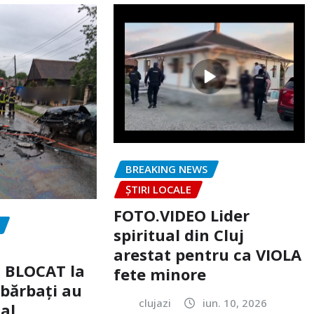
BREAKING NEWS
ȘTIRI LOCALE
FOTO.VIDEO Lider
spiritual din Cluj
arestat pentru ca VIOLA
c BLOCAT la
fete minore
 bărbați au
clujazi
iun. 10, 2026
tal