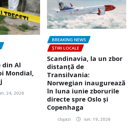
BREAKING NEWS
ȘTIRI LOCALE
Scandinavia, la un zbor
 din Al
distanță de
oi Mondial,
Transilvania:
j
Norwegian inaugurează
în luna iunie zborurile
un. 24, 2026
directe spre Oslo și
Copenhaga
clujazi
iun. 19, 2026