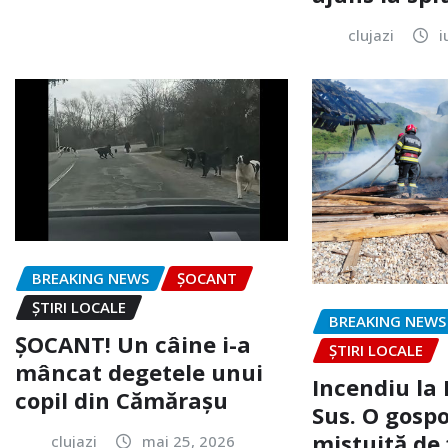
clujazi
i
BREAKING NEWS
ȘOCANT
ȘTIRI LOCALE
BREAKING NEWS
ȘOCANT! Un câine i-a
ȘTIRI LOCALE
mâncat degetele unui
Incendiu la
copil din Cămărașu
Sus. O gospo
mistuită de 
clujazi
mai 25, 2026