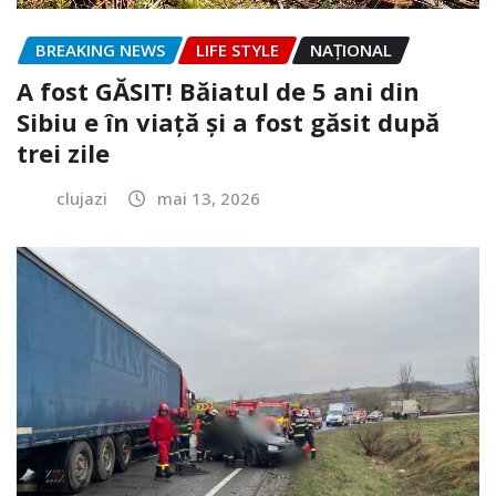
BREAKING NEWS
LIFE STYLE
NAŢIONAL
A fost GĂSIT! Băiatul de 5 ani din
Sibiu e în viață și a fost găsit după
trei zile
clujazi
mai 13, 2026