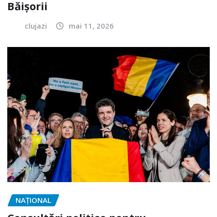
Băișorii
clujazi
mai 11, 2026
NAŢIONAL