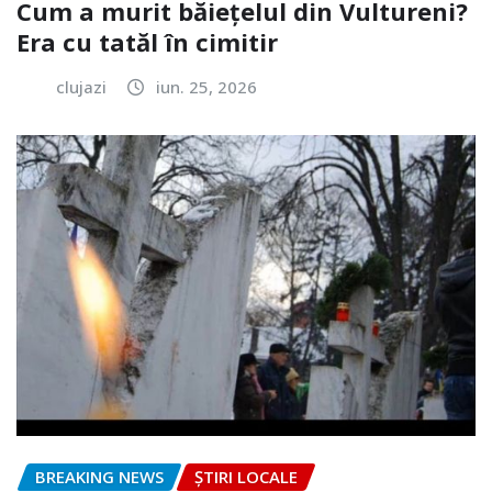
Cum a murit băiețelul din Vultureni?
Era cu tatăl în cimitir
clujazi
iun. 25, 2026
BREAKING NEWS
ȘTIRI LOCALE