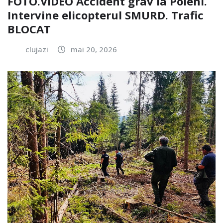
FOTO.VIDEO Accident grav la Poieni.
Intervine elicopterul SMURD. Trafic
BLOCAT
clujazi
mai 20, 2026