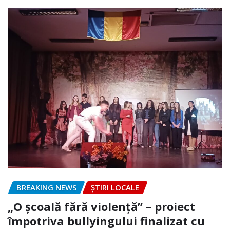
BREAKING NEWS
ȘTIRI LOCALE
„O școală fără violență” – proiect
împotriva bullyingului finalizat cu