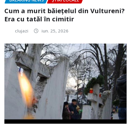
Cum a murit băiețelul din Vultureni?
Era cu tatăl în cimitir
clujazi
iun. 25, 2026