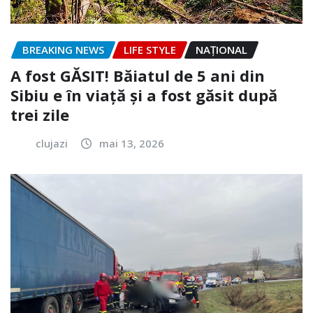
BREAKING NEWS
LIFE STYLE
NAŢIONAL
A fost GĂSIT! Băiatul de 5 ani din
Sibiu e în viață și a fost găsit după
trei zile
clujazi
mai 13, 2026