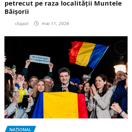
petrecut pe raza localității Muntele
Băișorii
clujazi
mai 11, 2026
NAŢIONAL