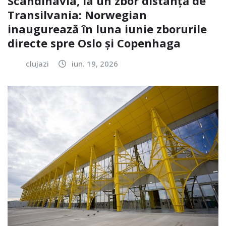
Scandinavia, la un zbor distanță de
Transilvania: Norwegian
inaugurează în luna iunie zborurile
directe spre Oslo și Copenhaga
clujazi
iun. 19, 2026