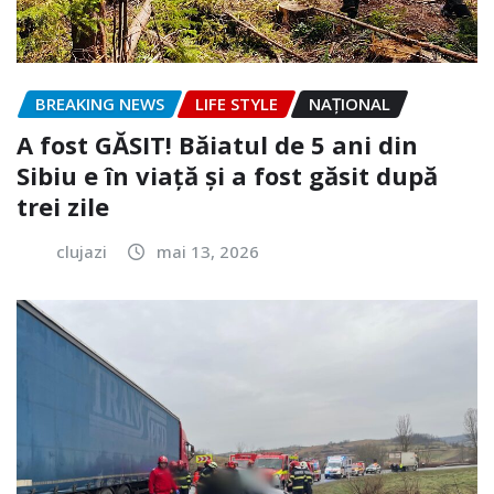
BREAKING NEWS
LIFE STYLE
NAŢIONAL
A fost GĂSIT! Băiatul de 5 ani din
Sibiu e în viață și a fost găsit după
trei zile
clujazi
mai 13, 2026