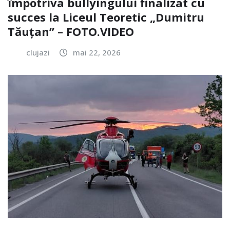
împotriva bullyingului finalizat cu
succes la Liceul Teoretic „Dumitru
Tăuțan” – FOTO.VIDEO
clujazi
mai 22, 2026