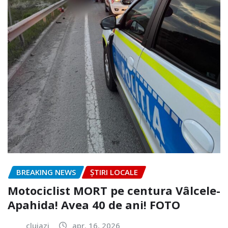
BREAKING NEWS
ȘTIRI LOCALE
Motociclist MORT pe centura Vâlcele-
Apahida! Avea 40 de ani! FOTO
clujazi
apr. 16, 2026