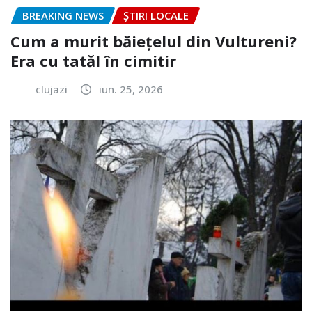
BREAKING NEWS
ȘTIRI LOCALE
Cum a murit băiețelul din Vultureni?
Era cu tatăl în cimitir
clujazi
iun. 25, 2026