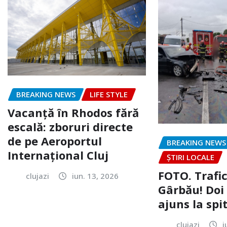
BREAKING NEWS
LIFE STYLE
Vacanță în Rhodos fără
escală: zboruri directe
de pe Aeroportul
BREAKING NEWS
Internațional Cluj
ȘTIRI LOCALE
FOTO. Trafi
clujazi
iun. 13, 2026
Gârbău! Doi
ajuns la spi
clujazi
i