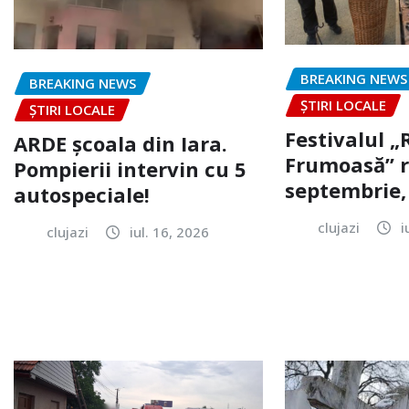
BREAKING NEWS
BREAKING NEWS
ȘTIRI LOCALE
ȘTIRI LOCALE
Festivalul 
ARDE școala din Iara.
Frumoasă” r
Pompierii intervin cu 5
septembrie, 
autospeciale!
clujazi
i
clujazi
iul. 16, 2026