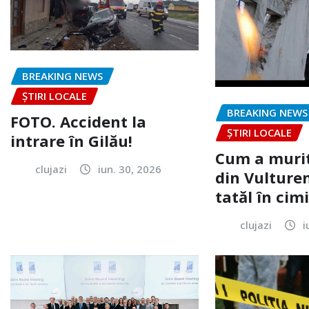
BREAKING NEWS
ȘTIRI LOCALE
BREAKING NEWS
FOTO. Accident la
ȘTIRI LOCALE
intrare în Gilău!
Cum a murit
clujazi
iun. 30, 2026
din Vulturen
tatăl în cimi
clujazi
i