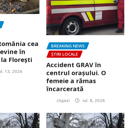
„România cea
BREAKING NEWS
evine în
ȘTIRI LOCALE
la Florești
Accident GRAV în
ul. 13, 2026
centrul orașului. O
femeie a rămas
încarcerată
clujazi
iul. 8, 2026