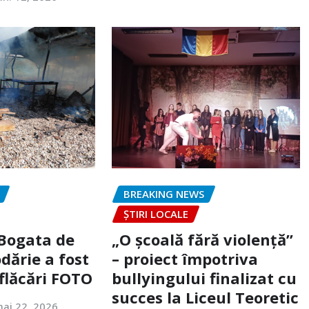
BREAKING NEWS
ȘTIRI LOCALE
 Bogata de
„O școală fără violență”
dărie a fost
– proiect împotriva
flăcări FOTO
bullyingului finalizat cu
succes la Liceul Teoretic
ai 22, 2026