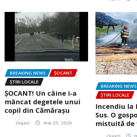
BREAKING NEWS
ȘOCANT
ȘTIRI LOCALE
BREAKING NEWS
ȘOCANT! Un câine i-a
ȘTIRI LOCALE
mâncat degetele unui
Incendiu la
copil din Cămărașu
Sus. O gospo
mistuită de 
clujazi
mai 25, 2026
clujazi
m