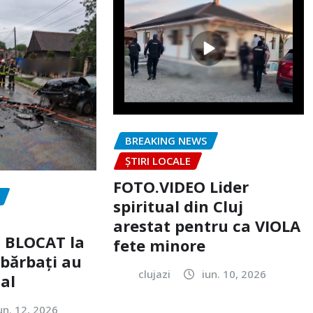
BREAKING NEWS
ȘTIRI LOCALE
FOTO.VIDEO Lider
spiritual din Cluj
arestat pentru ca VIOLA
c BLOCAT la
fete minore
 bărbați au
clujazi
iun. 10, 2026
tal
un. 12, 2026