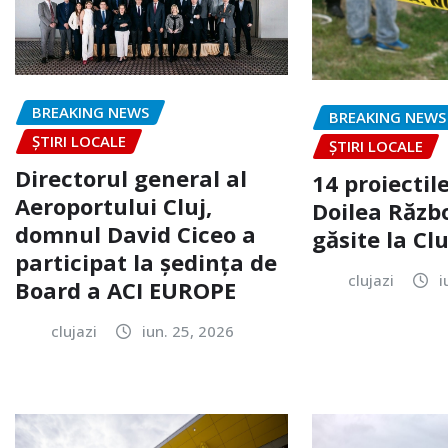
BREAKING NEWS
BREAKING NEWS
ȘTIRI LOCALE
ȘTIRI LOCALE
Directorul general al
14 proiectile
Aeroportului Cluj,
Doilea Răzb
domnul David Ciceo a
găsite la Clu
participat la ședința de
clujazi
i
Board a ACI EUROPE
clujazi
iun. 25, 2026