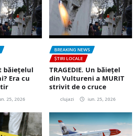
BREAKING NEWS
ȘTIRI LOCALE
 băiețelul
TRAGEDIE. Un băiețel
i? Era cu
din Vultureni a MURIT
tir
strivit de o cruce
un. 25, 2026
clujazi
iun. 25, 2026