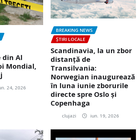
BREAKING NEWS
ȘTIRI LOCALE
Scandinavia, la un zbor
 din Al
distanță de
oi Mondial,
Transilvania:
j
Norwegian inaugurează
în luna iunie zborurile
un. 24, 2026
directe spre Oslo și
Copenhaga
clujazi
iun. 19, 2026