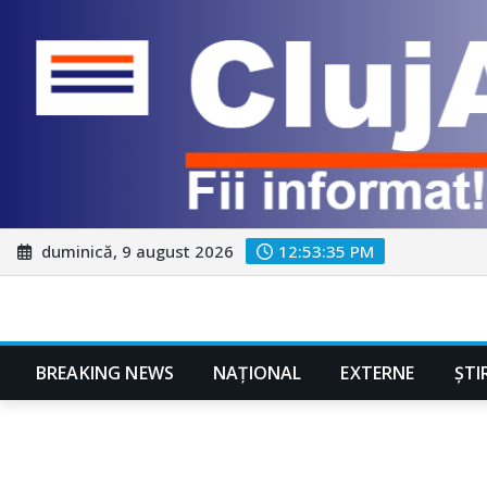
Skip
duminică, 9 august 2026
12:53:36 PM
to
content
BREAKING NEWS
NAŢIONAL
EXTERNE
ȘTI