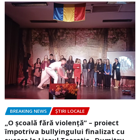
BREAKING NEWS
ȘTIRI LOCALE
„O școală fără violență” – proiect
împotriva bullyingului finalizat cu
succes la Liceul Teoretic „Dumitru