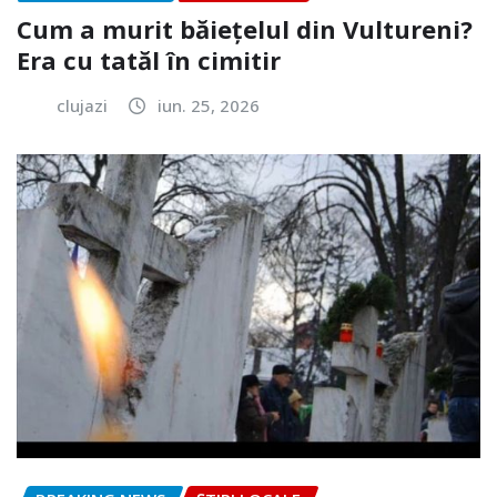
Cum a murit băiețelul din Vultureni?
Era cu tatăl în cimitir
clujazi
iun. 25, 2026