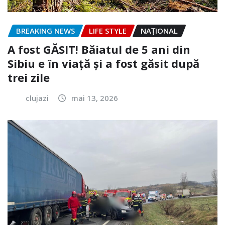
BREAKING NEWS
LIFE STYLE
NAŢIONAL
A fost GĂSIT! Băiatul de 5 ani din
Sibiu e în viață și a fost găsit după
trei zile
clujazi
mai 13, 2026