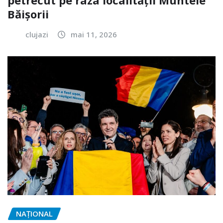
petrecut pe raza localității Muntele
Băișorii
clujazi
mai 11, 2026
NAŢIONAL