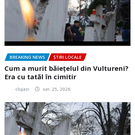
BREAKING NEWS
ȘTIRI LOCALE
Cum a murit băiețelul din Vultureni?
Era cu tatăl în cimitir
clujazi
iun. 25, 2026