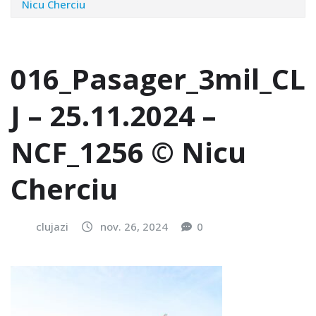
Nicu Cherciu
016_Pasager_3mil_CL
J – 25.11.2024 –
NCF_1256 © Nicu
Cherciu
clujazi
nov. 26, 2024
0