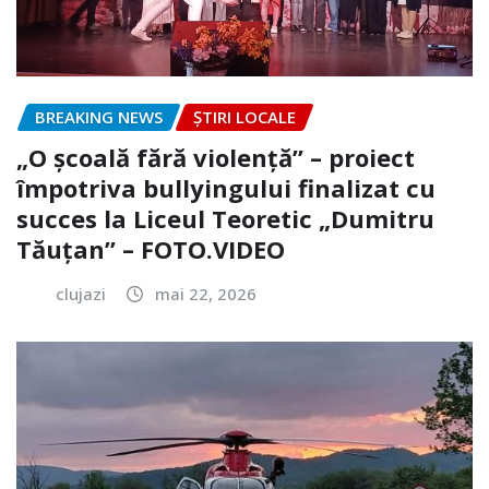
BREAKING NEWS
ȘTIRI LOCALE
„O școală fără violență” – proiect
împotriva bullyingului finalizat cu
succes la Liceul Teoretic „Dumitru
Tăuțan” – FOTO.VIDEO
clujazi
mai 22, 2026