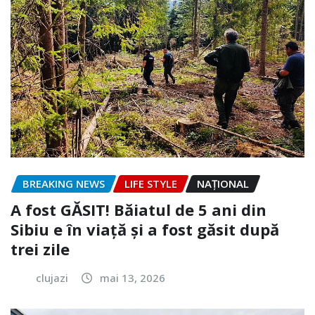
BREAKING NEWS
LIFE STYLE
NAŢIONAL
A fost GĂSIT! Băiatul de 5 ani din
Sibiu e în viață și a fost găsit după
trei zile
clujazi
mai 13, 2026