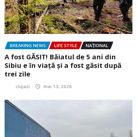
BREAKING NEWS
LIFE STYLE
NAŢIONAL
A fost GĂSIT! Băiatul de 5 ani din
Sibiu e în viață și a fost găsit după
trei zile
clujazi
mai 13, 2026