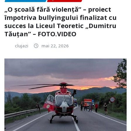
„O școală fără violență” – proiect
împotriva bullyingului finalizat cu
succes la Liceul Teoretic „Dumitru
Tăuțan” – FOTO.VIDEO
clujazi
mai 22, 2026