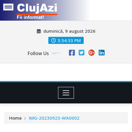
Skip
duminică, 9 august 2026
to
content
3:34:36 PM
Follow Us
Home
IMG-20230923-WA0002