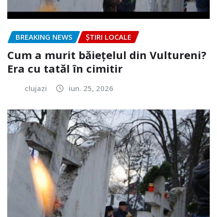
BREAKING NEWS
ȘTIRI LOCALE
Cum a murit băiețelul din Vultureni?
Era cu tatăl în cimitir
clujazi
iun. 25, 2026