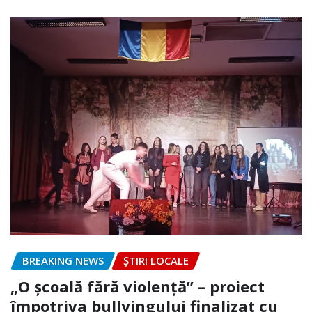
BREAKING NEWS
ȘTIRI LOCALE
„O școală fără violență” – proiect
împotriva bullyingului finalizat cu