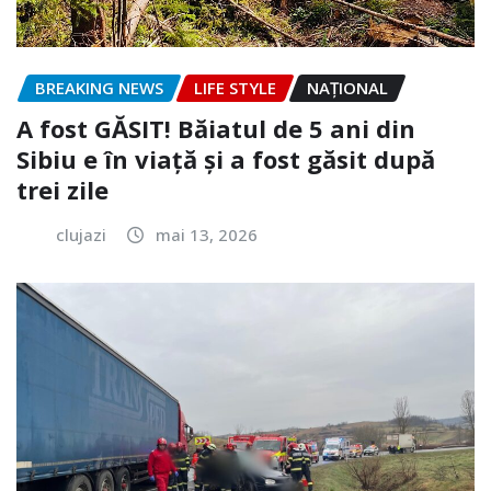
BREAKING NEWS
LIFE STYLE
NAŢIONAL
A fost GĂSIT! Băiatul de 5 ani din
Sibiu e în viață și a fost găsit după
trei zile
clujazi
mai 13, 2026