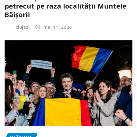
petrecut pe raza localității Muntele
Băișorii
clujazi
mai 11, 2026
NAŢIONAL