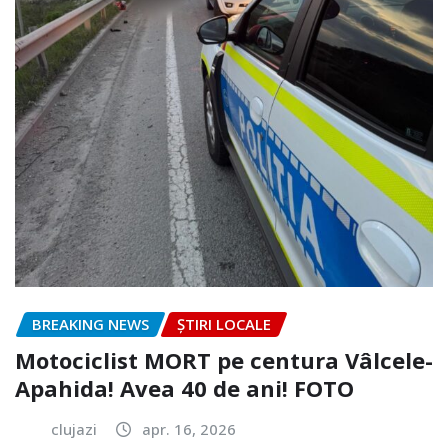
BREAKING NEWS
ȘTIRI LOCALE
Motociclist MORT pe centura Vâlcele-
Apahida! Avea 40 de ani! FOTO
clujazi
apr. 16, 2026