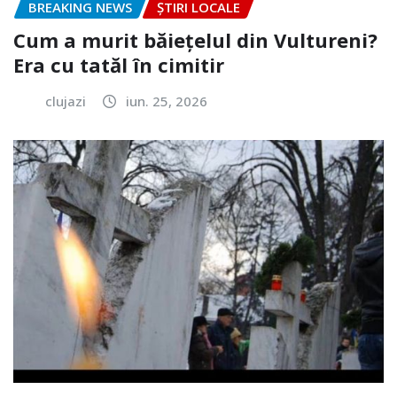
BREAKING NEWS
ȘTIRI LOCALE
Cum a murit băiețelul din Vultureni?
Era cu tatăl în cimitir
clujazi
iun. 25, 2026