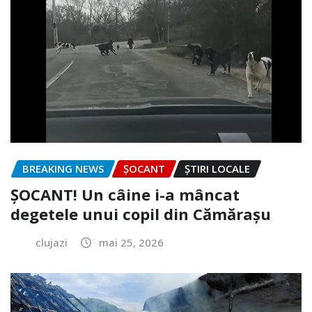
BREAKING NEWS
ȘOCANT
ȘTIRI LOCALE
ȘOCANT! Un câine i-a mâncat
degetele unui copil din Cămărașu
clujazi
mai 25, 2026