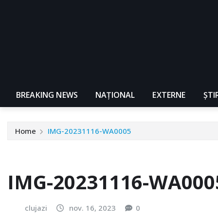
BREAKING NEWS
NAŢIONAL
EXTERNE
ȘTI
Home
IMG-20231116-WA0005
IMG-20231116-WA000
clujazi
nov. 16, 2023
0