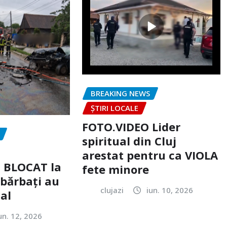
BREAKING NEWS
ȘTIRI LOCALE
FOTO.VIDEO Lider
spiritual din Cluj
arestat pentru ca VIOLA
c BLOCAT la
fete minore
 bărbați au
clujazi
iun. 10, 2026
tal
un. 12, 2026