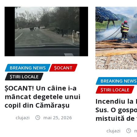
BREAKING NEWS
ȘOCANT
ȘTIRI LOCALE
BREAKING NEWS
ȘOCANT! Un câine i-a
ȘTIRI LOCALE
mâncat degetele unui
Incendiu la
copil din Cămărașu
Sus. O gospo
mistuită de 
clujazi
mai 25, 2026
clujazi
m