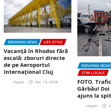
BREAKING NEWS
LIFE STYLE
Vacanță în Rhodos fără
escală: zboruri directe
de pe Aeroportul
BREAKING NEWS
Internațional Cluj
ȘTIRI LOCALE
FOTO. Trafi
clujazi
iun. 13, 2026
Gârbău! Doi
ajuns la spi
clujazi
i