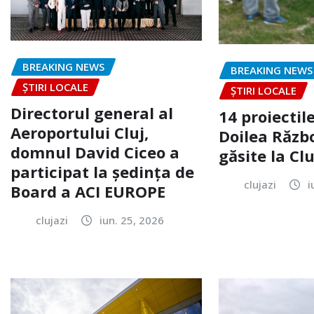
BREAKING NEWS
BREAKING NEWS
ȘTIRI LOCALE
ȘTIRI LOCALE
Directorul general al
14 proiectile
Aeroportului Cluj,
Doilea Răzb
domnul David Ciceo a
găsite la Clu
participat la ședința de
clujazi
i
Board a ACI EUROPE
clujazi
iun. 25, 2026