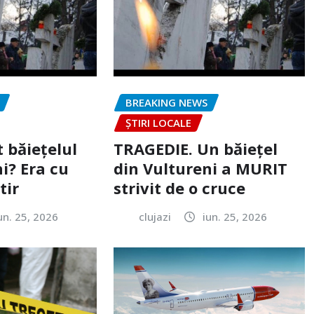
BREAKING NEWS
ȘTIRI LOCALE
 băiețelul
TRAGEDIE. Un băiețel
i? Era cu
din Vultureni a MURIT
tir
strivit de o cruce
un. 25, 2026
clujazi
iun. 25, 2026