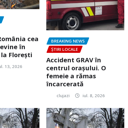
„România cea
BREAKING NEWS
evine în
ȘTIRI LOCALE
la Florești
Accident GRAV în
ul. 13, 2026
centrul orașului. O
femeie a rămas
încarcerată
clujazi
iul. 8, 2026