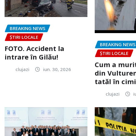
BREAKING NEWS
ȘTIRI LOCALE
BREAKING NEWS
FOTO. Accident la
ȘTIRI LOCALE
intrare în Gilău!
Cum a murit
clujazi
iun. 30, 2026
din Vulturen
tatăl în cimi
clujazi
i