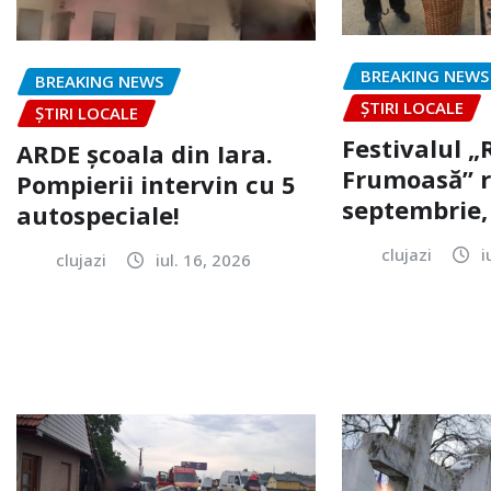
BREAKING NEWS
BREAKING NEWS
ȘTIRI LOCALE
ȘTIRI LOCALE
Festivalul 
ARDE școala din Iara.
Frumoasă” r
Pompierii intervin cu 5
septembrie, 
autospeciale!
clujazi
i
clujazi
iul. 16, 2026