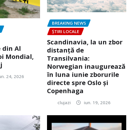
BREAKING NEWS
ȘTIRI LOCALE
Scandinavia, la un zbor
 din Al
distanță de
oi Mondial,
Transilvania:
j
Norwegian inaugurează
în luna iunie zborurile
un. 24, 2026
directe spre Oslo și
Copenhaga
clujazi
iun. 19, 2026