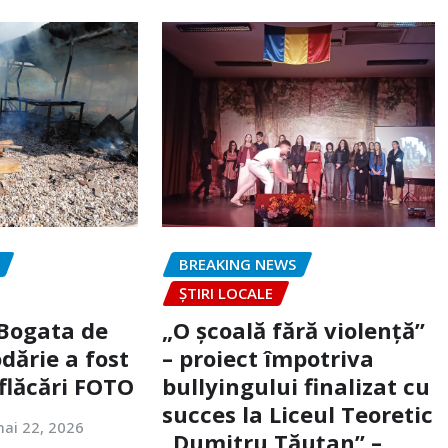
BREAKING NEWS
ȘTIRI LOCALE
 Bogata de
„O școală fără violență”
dărie a fost
– proiect împotriva
flăcări FOTO
bullyingului finalizat cu
succes la Liceul Teoretic
ai 22, 2026
„Dumitru Tăuțan” –