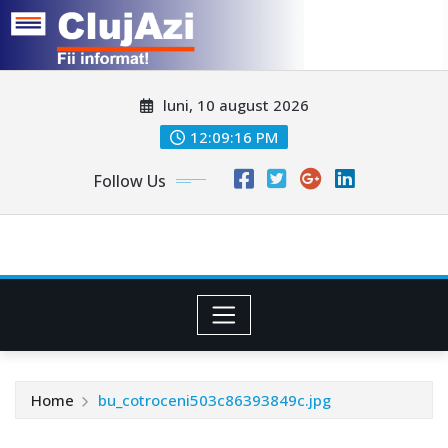
Skip
luni, 10 august 2026
to
content
12:09:19 PM
Follow Us
Home
bu_cotroceni503c86393849c.jpg