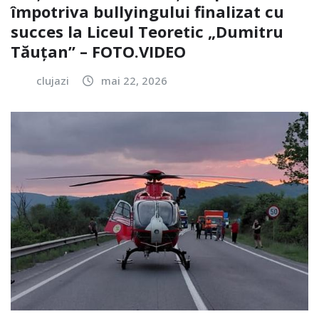
împotriva bullyingului finalizat cu
succes la Liceul Teoretic „Dumitru
Tăuțan” – FOTO.VIDEO
clujazi
mai 22, 2026