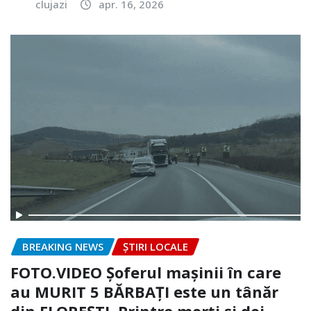
clujazi
apr. 16, 2026
BREAKING NEWS
ȘTIRI LOCALE
FOTO.VIDEO Șoferul mașinii în care
au MURIT 5 BĂRBAȚI este un tânăr
din FLOREȘTI. Printre morți și doi