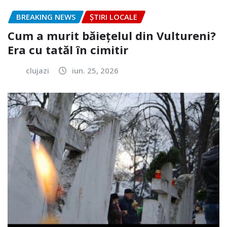
BREAKING NEWS
ȘTIRI LOCALE
Cum a murit băiețelul din Vultureni?
Era cu tatăl în cimitir
clujazi
iun. 25, 2026