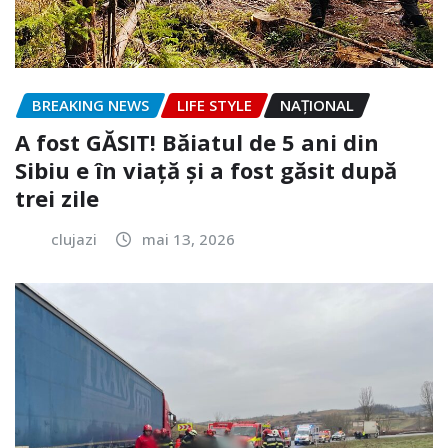
BREAKING NEWS
LIFE STYLE
NAŢIONAL
A fost GĂSIT! Băiatul de 5 ani din
Sibiu e în viață și a fost găsit după
trei zile
clujazi
mai 13, 2026