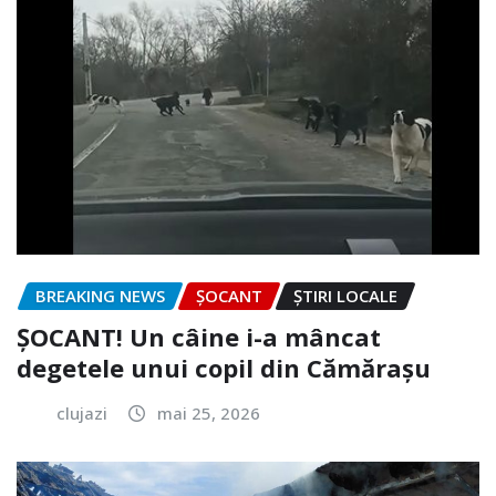
BREAKING NEWS
ȘOCANT
ȘTIRI LOCALE
ȘOCANT! Un câine i-a mâncat
degetele unui copil din Cămărașu
clujazi
mai 25, 2026