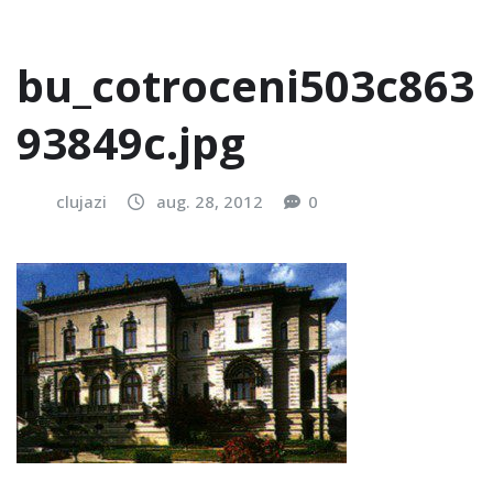
bu_cotroceni503c863
93849c.jpg
clujazi
aug. 28, 2012
0