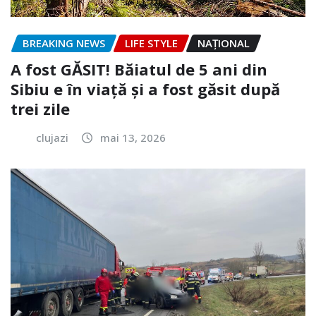
BREAKING NEWS
LIFE STYLE
NAŢIONAL
A fost GĂSIT! Băiatul de 5 ani din
Sibiu e în viață și a fost găsit după
trei zile
clujazi
mai 13, 2026