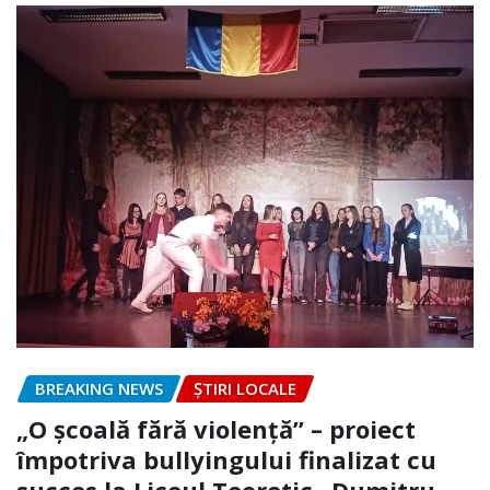
BREAKING NEWS
ȘTIRI LOCALE
„O școală fără violență” – proiect
împotriva bullyingului finalizat cu
succes la Liceul Teoretic „Dumitru