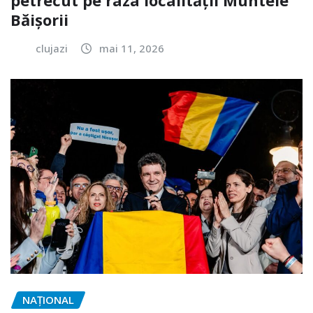
petrecut pe raza localității Muntele
Băișorii
clujazi
mai 11, 2026
NAŢIONAL