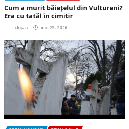
Cum a murit băiețelul din Vultureni?
Era cu tatăl în cimitir
clujazi
iun. 25, 2026