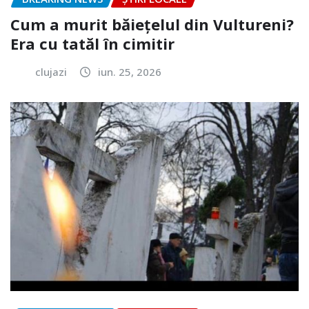
Cum a murit băiețelul din Vultureni?
Era cu tatăl în cimitir
clujazi
iun. 25, 2026