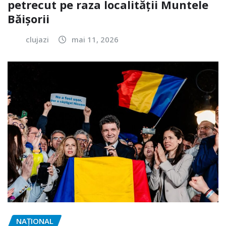
petrecut pe raza localității Muntele
Băișorii
clujazi
mai 11, 2026
NAŢIONAL