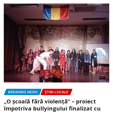
BREAKING NEWS
ȘTIRI LOCALE
„O școală fără violență” – proiect
împotriva bullyingului finalizat cu