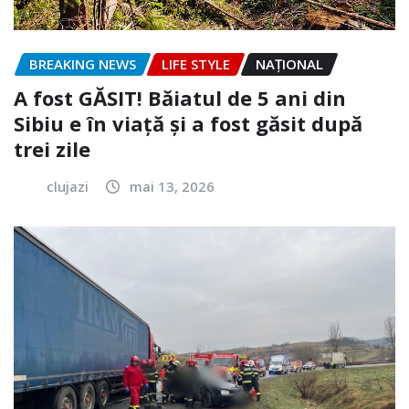
BREAKING NEWS
LIFE STYLE
NAŢIONAL
A fost GĂSIT! Băiatul de 5 ani din
Sibiu e în viață și a fost găsit după
trei zile
clujazi
mai 13, 2026