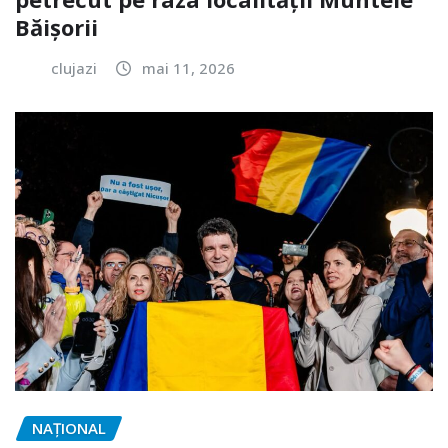
Băișorii
clujazi
mai 11, 2026
NAŢIONAL