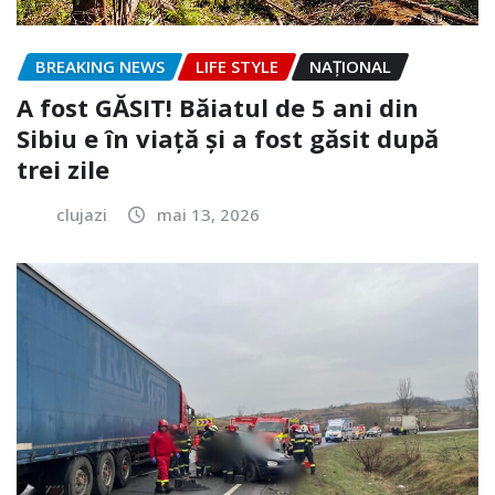
BREAKING NEWS
LIFE STYLE
NAŢIONAL
A fost GĂSIT! Băiatul de 5 ani din
Sibiu e în viață și a fost găsit după
trei zile
clujazi
mai 13, 2026