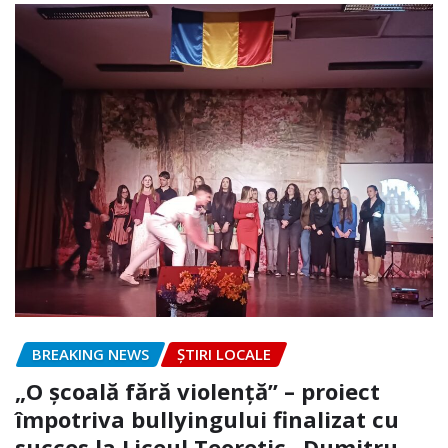
BREAKING NEWS
ȘTIRI LOCALE
„O școală fără violență” – proiect
împotriva bullyingului finalizat cu
succes la Liceul Teoretic „Dumitru