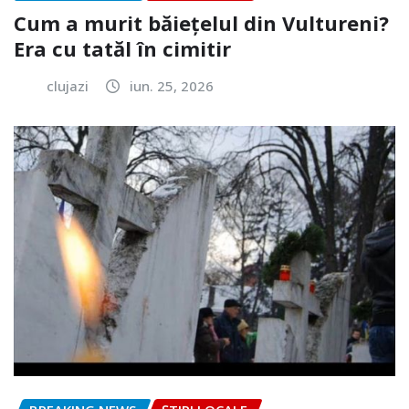
Cum a murit băiețelul din Vultureni?
Era cu tatăl în cimitir
clujazi
iun. 25, 2026