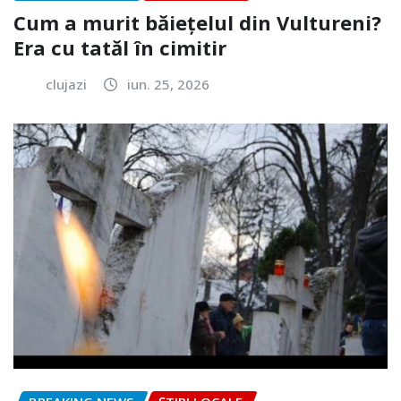
Cum a murit băiețelul din Vultureni?
Era cu tatăl în cimitir
clujazi
iun. 25, 2026