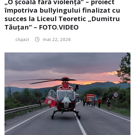
„O școală fără violență” – proiect
împotriva bullyingului finalizat cu
succes la Liceul Teoretic „Dumitru
Tăuțan” – FOTO.VIDEO
clujazi
mai 22, 2026