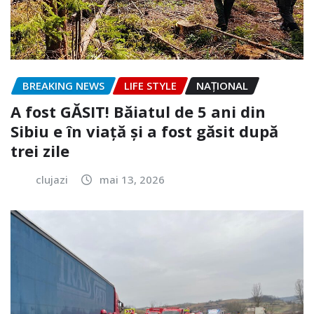
BREAKING NEWS
LIFE STYLE
NAŢIONAL
A fost GĂSIT! Băiatul de 5 ani din
Sibiu e în viață și a fost găsit după
trei zile
clujazi
mai 13, 2026