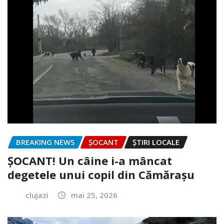
BREAKING NEWS
ȘOCANT
ȘTIRI LOCALE
ȘOCANT! Un câine i-a mâncat
degetele unui copil din Cămărașu
clujazi
mai 25, 2026