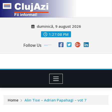
Skip
duminică, 9 august 2026
to
content
1:27:10 PM
Follow Us
Home
Alin Tise – Adrian Papahagi – vot 7