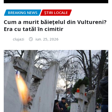
BREAKING NEWS
ȘTIRI LOCALE
Cum a murit băiețelul din Vultureni?
Era cu tatăl în cimitir
clujazi
iun. 25, 2026