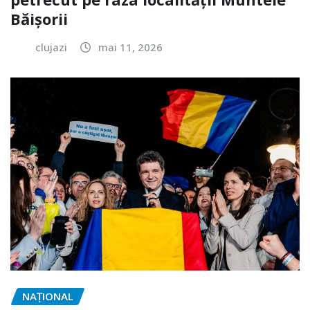
Băișorii
clujazi
mai 11, 2026
NAŢIONAL