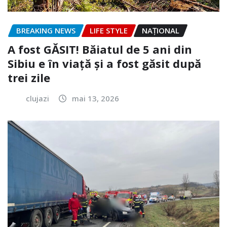
BREAKING NEWS
LIFE STYLE
NAŢIONAL
A fost GĂSIT! Băiatul de 5 ani din
Sibiu e în viață și a fost găsit după
trei zile
clujazi
mai 13, 2026