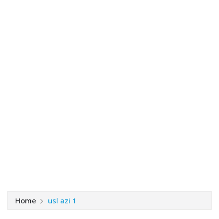
Home
usl azi 1