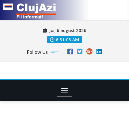
Skip
joi, 6 august 2026
to
content
6:31:06 AM
Follow Us