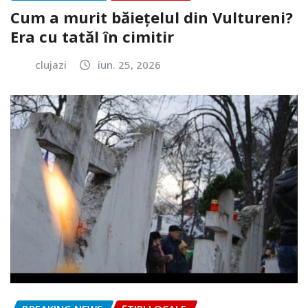
Cum a murit băiețelul din Vultureni?
Era cu tatăl în cimitir
clujazi
iun. 25, 2026