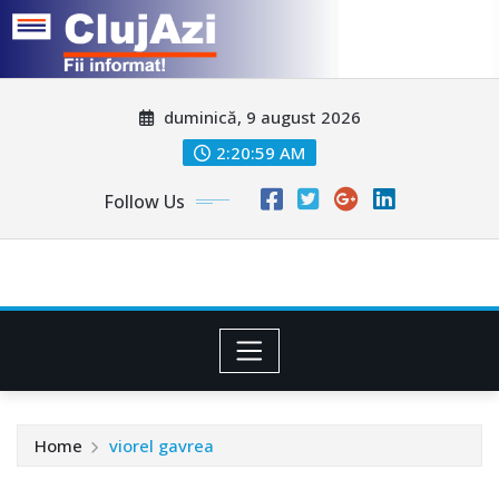
Skip
duminică, 9 august 2026
to
content
2:21:02 AM
Follow Us
Home
viorel gavrea