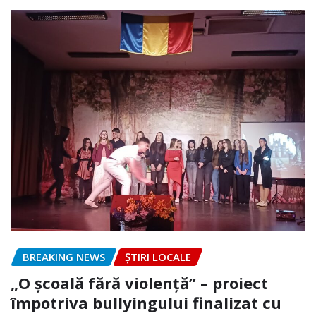
BREAKING NEWS
ȘTIRI LOCALE
„O școală fără violență” – proiect
împotriva bullyingului finalizat cu