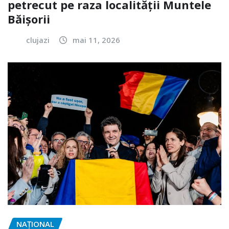
petrecut pe raza localității Muntele
Băișorii
clujazi
mai 11, 2026
NAŢIONAL