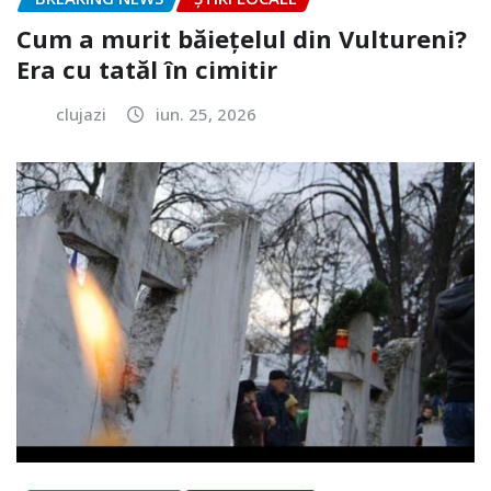
Cum a murit băiețelul din Vultureni?
Era cu tatăl în cimitir
clujazi
iun. 25, 2026