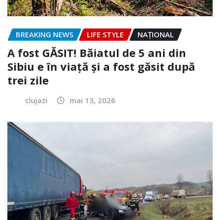
BREAKING NEWS
LIFE STYLE
NAŢIONAL
A fost GĂSIT! Băiatul de 5 ani din
Sibiu e în viață și a fost găsit după
trei zile
clujazi
mai 13, 2026