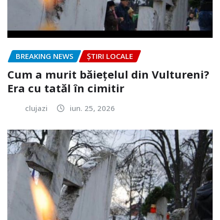
BREAKING NEWS
ȘTIRI LOCALE
Cum a murit băiețelul din Vultureni?
Era cu tatăl în cimitir
clujazi
iun. 25, 2026