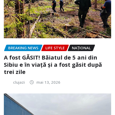
BREAKING NEWS
LIFE STYLE
NAŢIONAL
A fost GĂSIT! Băiatul de 5 ani din
Sibiu e în viață și a fost găsit după
trei zile
clujazi
mai 13, 2026