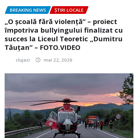
BREAKING NEWS
ȘTIRI LOCALE
„O școală fără violență” – proiect
împotriva bullyingului finalizat cu
succes la Liceul Teoretic „Dumitru
Tăuțan” – FOTO.VIDEO
clujazi
mai 22, 2026