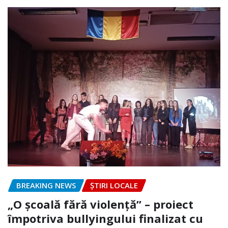
BREAKING NEWS
ȘTIRI LOCALE
„O școală fără violență” – proiect
împotriva bullyingului finalizat cu