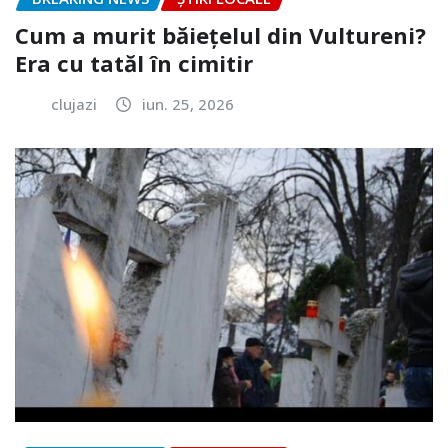
Cum a murit băiețelul din Vultureni?
Era cu tatăl în cimitir
clujazi
iun. 25, 2026