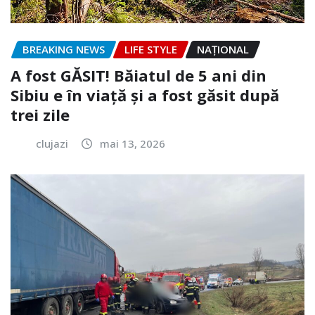
BREAKING NEWS
LIFE STYLE
NAŢIONAL
A fost GĂSIT! Băiatul de 5 ani din
Sibiu e în viață și a fost găsit după
trei zile
clujazi
mai 13, 2026