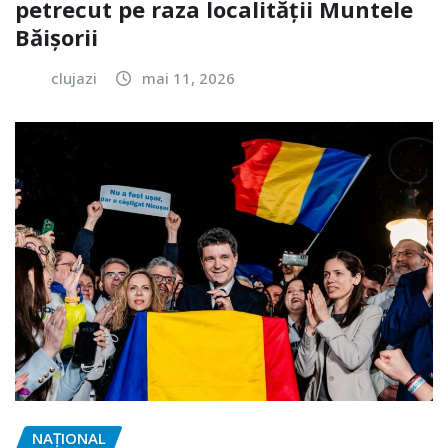
petrecut pe raza localității Muntele
Băișorii
clujazi
mai 11, 2026
NAŢIONAL