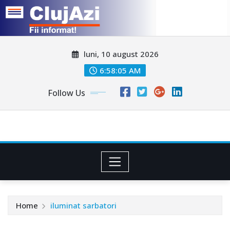
Skip
luni, 10 august 2026
to
content
6:58:08 AM
Follow Us
Home
iluminat sarbatori