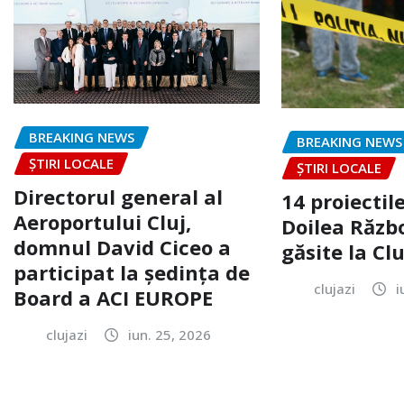
BREAKING NEWS
BREAKING NEWS
ȘTIRI LOCALE
ȘTIRI LOCALE
Directorul general al
14 proiectile
Aeroportului Cluj,
Doilea Răzb
domnul David Ciceo a
găsite la Clu
participat la ședința de
clujazi
i
Board a ACI EUROPE
clujazi
iun. 25, 2026