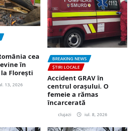
„România cea
BREAKING NEWS
evine în
ȘTIRI LOCALE
la Florești
Accident GRAV în
ul. 13, 2026
centrul orașului. O
femeie a rămas
încarcerată
clujazi
iul. 8, 2026