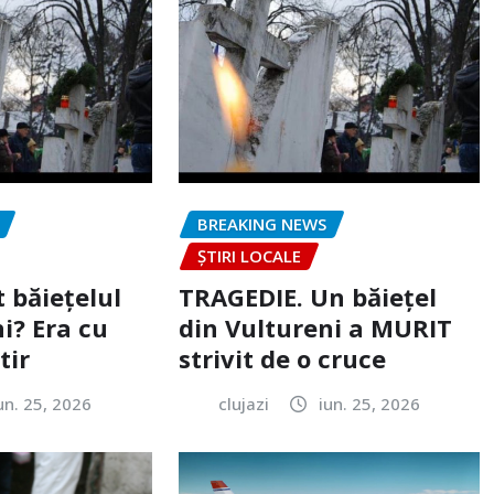
BREAKING NEWS
ȘTIRI LOCALE
 băiețelul
TRAGEDIE. Un băiețel
i? Era cu
din Vultureni a MURIT
tir
strivit de o cruce
un. 25, 2026
clujazi
iun. 25, 2026