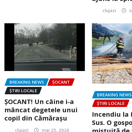
clujazi
i
BREAKING NEWS
ȘOCANT
ȘTIRI LOCALE
BREAKING NEWS
ȘOCANT! Un câine i-a
ȘTIRI LOCALE
mâncat degetele unui
Incendiu la
copil din Cămărașu
Sus. O gospo
mistuită de 
clujazi
mai 25, 2026