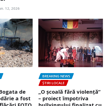
un. 12, 2026
BREAKING NEWS
ȘTIRI LOCALE
 Bogata de
„O școală fără violență”
dărie a fost
– proiect împotriva
flăcări FOTO
bullyingului finalizat cu