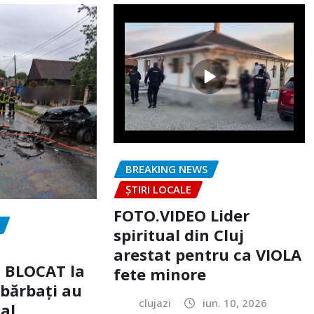
BREAKING NEWS
ȘTIRI LOCALE
FOTO.VIDEO Lider
spiritual din Cluj
arestat pentru ca VIOLA
c BLOCAT la
fete minore
 bărbați au
clujazi
iun. 10, 2026
tal