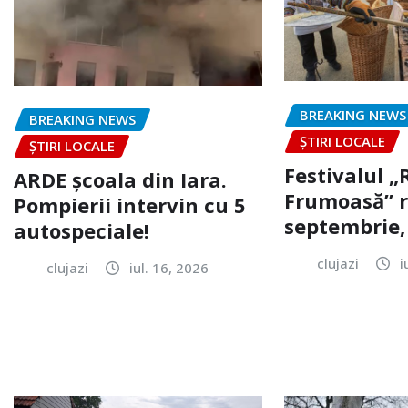
BREAKING NEWS
BREAKING NEWS
ȘTIRI LOCALE
ȘTIRI LOCALE
Festivalul 
ARDE școala din Iara.
Frumoasă” r
Pompierii intervin cu 5
septembrie, 
autospeciale!
clujazi
i
clujazi
iul. 16, 2026