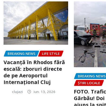
BREAKING NEWS
LIFE STYLE
Vacanță în Rhodos fără
escală: zboruri directe
de pe Aeroportul
BREAKING NEWS
Internațional Cluj
ȘTIRI LOCALE
FOTO. Trafi
clujazi
iun. 13, 2026
Gârbău! Doi
ajuns la spi