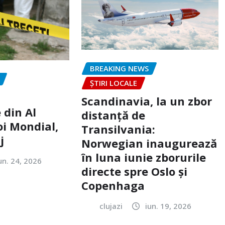
BREAKING NEWS
ȘTIRI LOCALE
Scandinavia, la un zbor
 din Al
distanță de
oi Mondial,
Transilvania:
j
Norwegian inaugurează
în luna iunie zborurile
un. 24, 2026
directe spre Oslo și
Copenhaga
clujazi
iun. 19, 2026