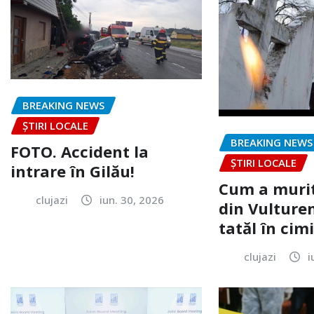
BREAKING NEWS
ȘTIRI LOCALE
BREAKING NEWS
FOTO. Accident la
ȘTIRI LOCALE
intrare în Gilău!
Cum a murit
clujazi
iun. 30, 2026
din Vulturen
tatăl în cimi
clujazi
i