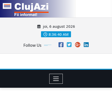
Skip
joi, 6 august 2026
to
content
8:36:43 AM
Follow Us