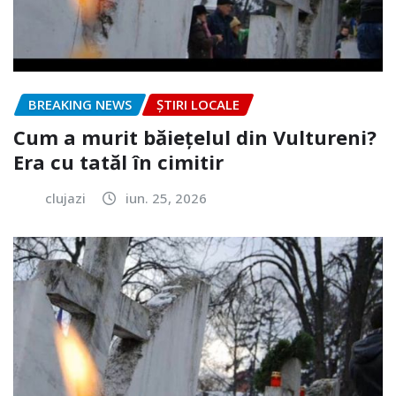
BREAKING NEWS
ȘTIRI LOCALE
Cum a murit băiețelul din Vultureni?
Era cu tatăl în cimitir
clujazi
iun. 25, 2026