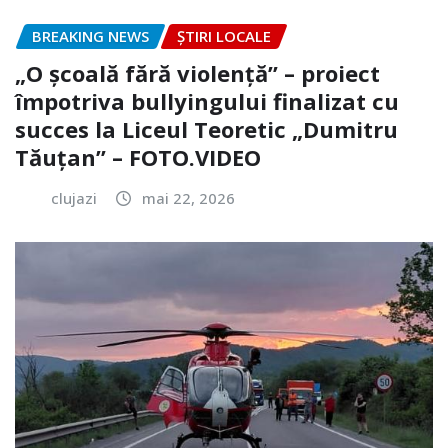
BREAKING NEWS
ȘTIRI LOCALE
„O școală fără violență” – proiect
împotriva bullyingului finalizat cu
succes la Liceul Teoretic „Dumitru
Tăuțan” – FOTO.VIDEO
clujazi
mai 22, 2026