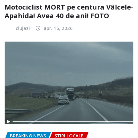
Motociclist MORT pe centura Vâlcele-
Apahida! Avea 40 de ani! FOTO
clujazi
apr. 16, 2026
BREAKING NEWS
ȘTIRI LOCALE