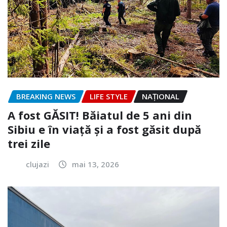
BREAKING NEWS
LIFE STYLE
NAŢIONAL
A fost GĂSIT! Băiatul de 5 ani din
Sibiu e în viață și a fost găsit după
trei zile
clujazi
mai 13, 2026