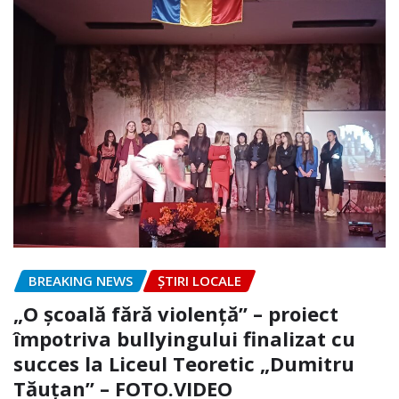
BREAKING NEWS
ȘTIRI LOCALE
„O școală fără violență” – proiect
împotriva bullyingului finalizat cu
succes la Liceul Teoretic „Dumitru
Tăuțan” – FOTO.VIDEO