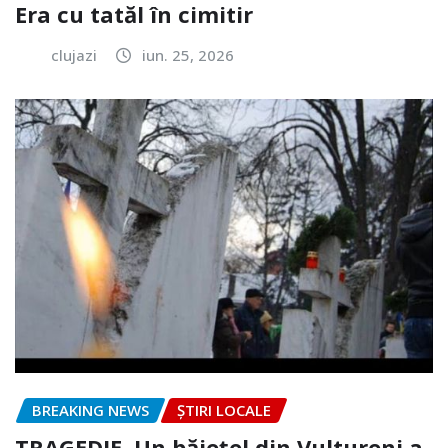
Era cu tatăl în cimitir
clujazi
iun. 25, 2026
BREAKING NEWS
ȘTIRI LOCALE
TRAGEDIE. Un băiețel din Vultureni a