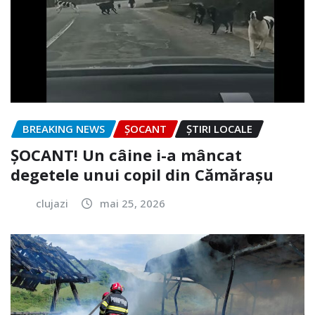
BREAKING NEWS
ȘOCANT
ȘTIRI LOCALE
ȘOCANT! Un câine i-a mâncat
degetele unui copil din Cămărașu
clujazi
mai 25, 2026