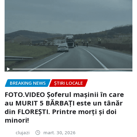
BREAKING NEWS
ȘTIRI LOCALE
FOTO.VIDEO Șoferul mașinii în care
au MURIT 5 BĂRBAȚI este un tânăr
din FLOREȘTI. Printre morți și doi
minori!
clujazi
mart. 30, 2026