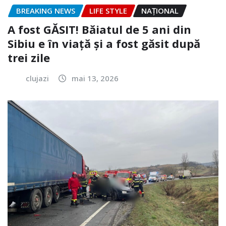
BREAKING NEWS
LIFE STYLE
NAŢIONAL
A fost GĂSIT! Băiatul de 5 ani din
Sibiu e în viață și a fost găsit după
trei zile
clujazi
mai 13, 2026