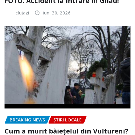
FOTO. Accident la intrare în Gilău!
clujazi
iun. 30, 2026
BREAKING NEWS
ȘTIRI LOCALE
Cum a murit băiețelul din Vultureni?