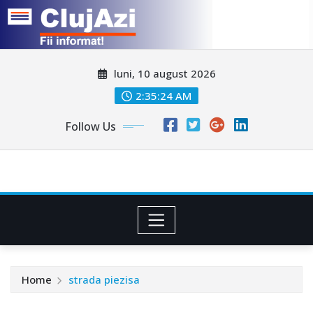
Skip
luni, 10 august 2026
to
content
2:35:26 AM
Follow Us
Home
strada piezisa