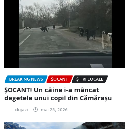
BREAKING NEWS
ȘOCANT
ȘTIRI LOCALE
ȘOCANT! Un câine i-a mâncat
degetele unui copil din Cămărașu
clujazi
mai 25, 2026