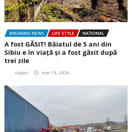
BREAKING NEWS
LIFE STYLE
NAŢIONAL
A fost GĂSIT! Băiatul de 5 ani din
Sibiu e în viață și a fost găsit după
trei zile
clujazi
mai 13, 2026