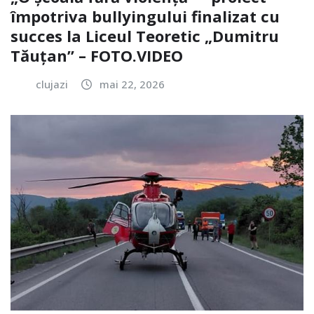
împotriva bullyingului finalizat cu
succes la Liceul Teoretic „Dumitru
Tăuțan” – FOTO.VIDEO
clujazi
mai 22, 2026