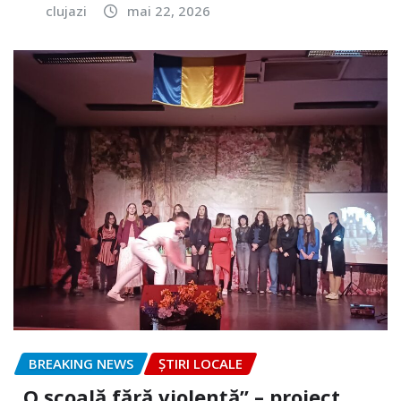
clujazi
mai 22, 2026
BREAKING NEWS
ȘTIRI LOCALE
„O școală fără violență” – proiect