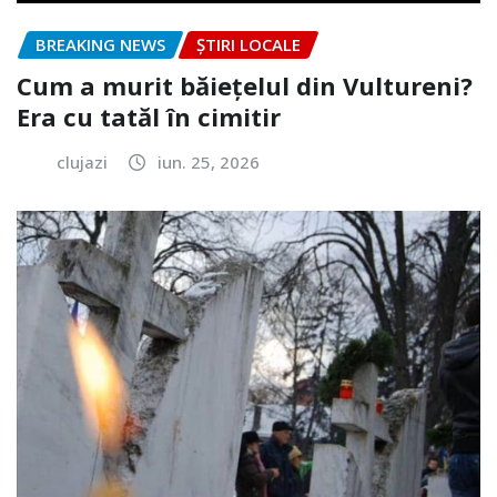
BREAKING NEWS
ȘTIRI LOCALE
Cum a murit băiețelul din Vultureni?
Era cu tatăl în cimitir
clujazi
iun. 25, 2026