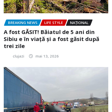
BREAKING NEWS
LIFE STYLE
NAŢIONAL
A fost GĂSIT! Băiatul de 5 ani din
Sibiu e în viață și a fost găsit după
trei zile
clujazi
mai 13, 2026