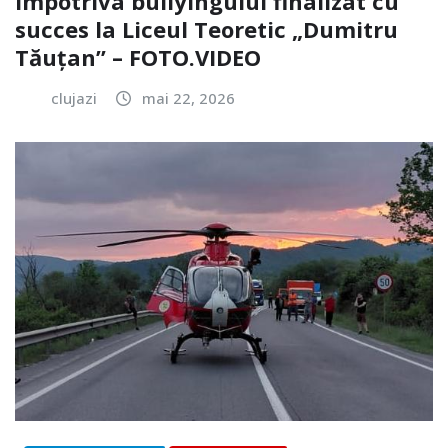
împotriva bullyingului finalizat cu
succes la Liceul Teoretic „Dumitru
Tăuțan” – FOTO.VIDEO
clujazi
mai 22, 2026