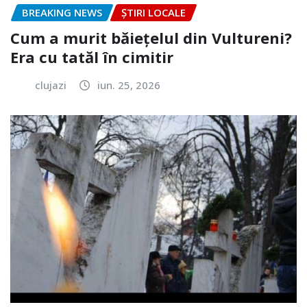
BREAKING NEWS
ȘTIRI LOCALE
Cum a murit băiețelul din Vultureni?
Era cu tatăl în cimitir
clujazi
iun. 25, 2026