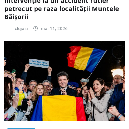
Intervenție la un accident rutier
petrecut pe raza localității Muntele
Băișorii
clujazi
mai 11, 2026