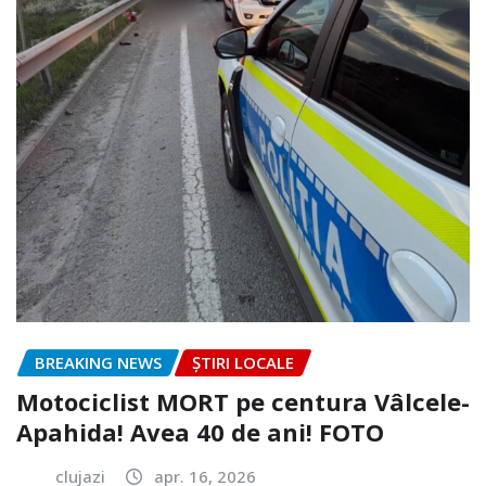
BREAKING NEWS
ȘTIRI LOCALE
Motociclist MORT pe centura Vâlcele-
Apahida! Avea 40 de ani! FOTO
clujazi
apr. 16, 2026