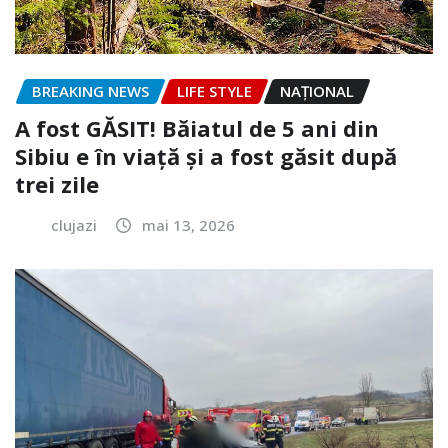
BREAKING NEWS
LIFE STYLE
NAŢIONAL
A fost GĂSIT! Băiatul de 5 ani din
Sibiu e în viață și a fost găsit după
trei zile
clujazi
mai 13, 2026