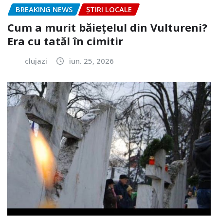
BREAKING NEWS
ȘTIRI LOCALE
Cum a murit băiețelul din Vultureni?
Era cu tatăl în cimitir
clujazi
iun. 25, 2026