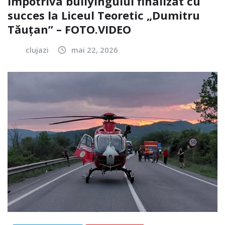
împotriva bullyingului finalizat cu
succes la Liceul Teoretic „Dumitru
Tăuțan” – FOTO.VIDEO
clujazi
mai 22, 2026