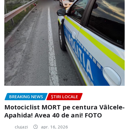
BREAKING NEWS
ȘTIRI LOCALE
Motociclist MORT pe centura Vâlcele-
Apahida! Avea 40 de ani! FOTO
clujazi
apr. 16, 2026