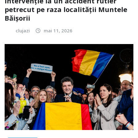
Intervenție la un accident rutier
petrecut pe raza localității Muntele
Băișorii
clujazi
mai 11, 2026