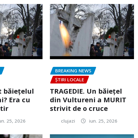
BREAKING NEWS
ȘTIRI LOCALE
 băiețelul
TRAGEDIE. Un băiețel
i? Era cu
din Vultureni a MURIT
tir
strivit de o cruce
un. 25, 2026
clujazi
iun. 25, 2026