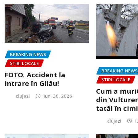
BREAKING NEWS
ȘTIRI LOCALE
BREAKING NEWS
FOTO. Accident la
ȘTIRI LOCALE
intrare în Gilău!
Cum a murit
clujazi
iun. 30, 2026
din Vulturen
tatăl în cimi
clujazi
i