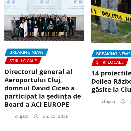
BREAKING NEWS
BREAKING NEWS
ȘTIRI LOCALE
ȘTIRI LOCALE
Directorul general al
14 proiectile
Aeroportului Cluj,
Doilea Răzb
domnul David Ciceo a
găsite la Clu
participat la ședința de
clujazi
i
Board a ACI EUROPE
clujazi
iun. 25, 2026