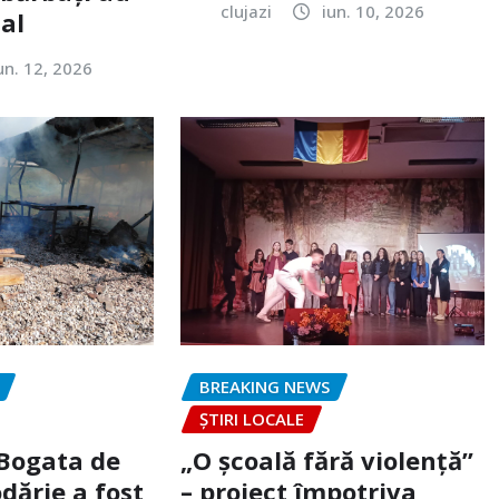
clujazi
iun. 10, 2026
tal
un. 12, 2026
BREAKING NEWS
ȘTIRI LOCALE
 Bogata de
„O școală fără violență”
dărie a fost
– proiect împotriva