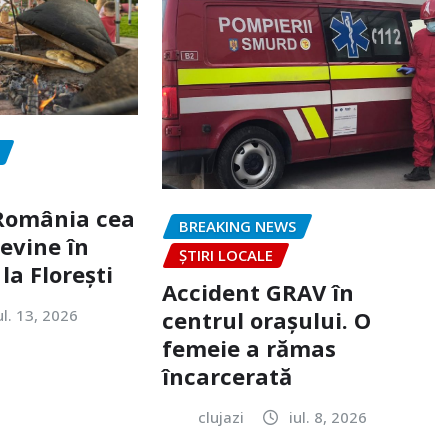
„România cea
BREAKING NEWS
evine în
ȘTIRI LOCALE
la Florești
Accident GRAV în
ul. 13, 2026
centrul orașului. O
femeie a rămas
încarcerată
clujazi
iul. 8, 2026