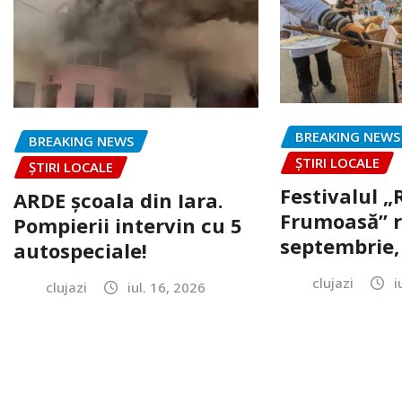
BREAKING NEWS
BREAKING NEWS
ȘTIRI LOCALE
ȘTIRI LOCALE
Festivalul 
ARDE școala din Iara.
Frumoasă” r
Pompierii intervin cu 5
septembrie, 
autospeciale!
clujazi
i
clujazi
iul. 16, 2026