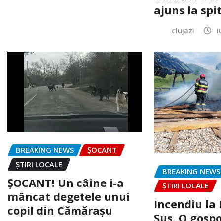
ajuns la spi
clujazi
i
BREAKING NEWS
ȘOCANT
ȘTIRI LOCALE
BREAKING NEWS
ȘOCANT! Un câine i-a
ȘTIRI LOCALE
mâncat degetele unui
Incendiu la
copil din Cămărașu
Sus. O gospo