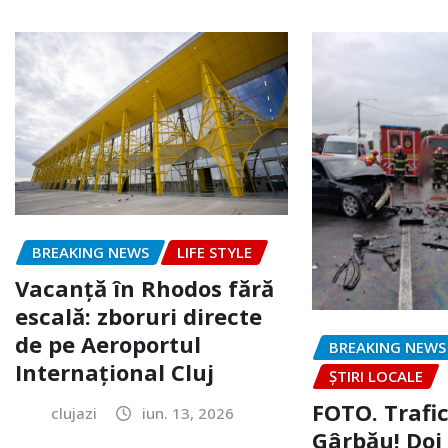
BREAKING NEWS
LIFE STYLE
Vacanță în Rhodos fără
escală: zboruri directe
de pe Aeroportul
BREAKING NEWS
Internațional Cluj
ȘTIRI LOCALE
FOTO. Trafi
clujazi
iun. 13, 2026
Gârbău! Doi