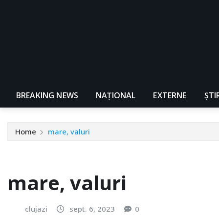
BREAKING NEWS
NAŢIONAL
EXTERNE
ȘTI
Home
mare, valuri
mare, valuri
clujazi
sept. 6, 2023
0