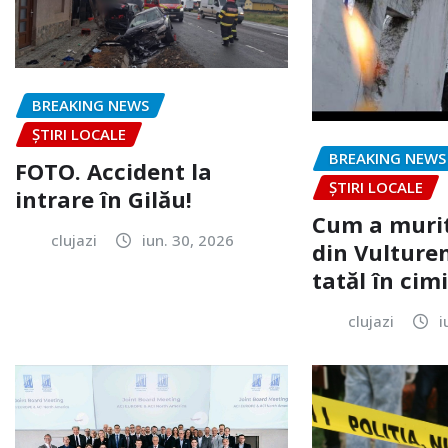
BREAKING NEWS
ȘTIRI LOCALE
BREAKING NEWS
FOTO. Accident la
ȘTIRI LOCALE
intrare în Gilău!
Cum a murit
clujazi
iun. 30, 2026
din Vulturen
tatăl în cimi
clujazi
i