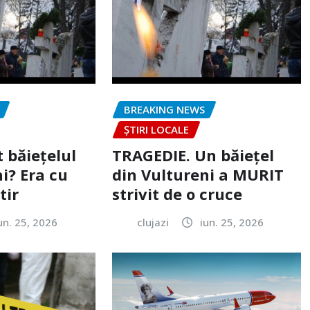
BREAKING NEWS
ȘTIRI LOCALE
 băiețelul
TRAGEDIE. Un băiețel
i? Era cu
din Vultureni a MURIT
tir
strivit de o cruce
un. 25, 2026
clujazi
iun. 25, 2026