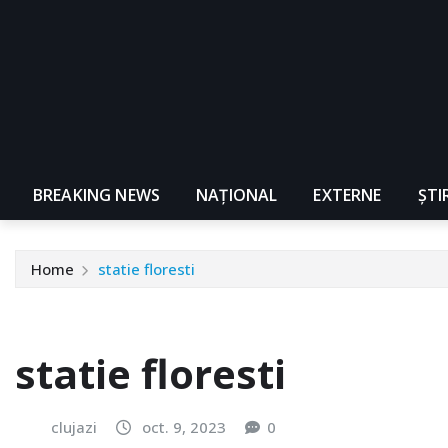
BREAKING NEWS
NAŢIONAL
EXTERNE
ȘTI
Home
statie floresti
statie floresti
clujazi
oct. 9, 2023
0