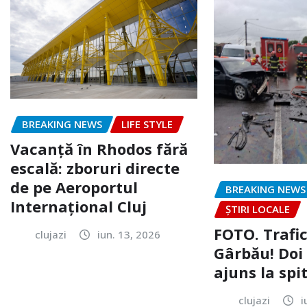
BREAKING NEWS
LIFE STYLE
Vacanță în Rhodos fără
escală: zboruri directe
de pe Aeroportul
BREAKING NEWS
Internațional Cluj
ȘTIRI LOCALE
FOTO. Trafi
clujazi
iun. 13, 2026
Gârbău! Doi
ajuns la spi
clujazi
i