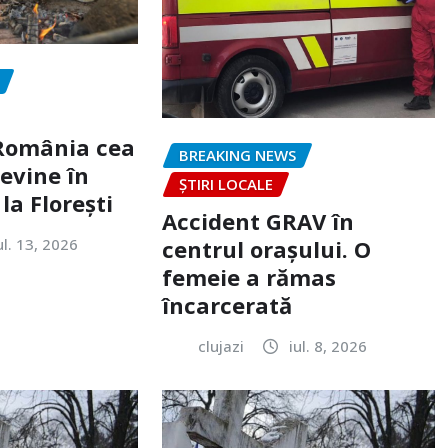
„România cea
BREAKING NEWS
evine în
ȘTIRI LOCALE
la Florești
Accident GRAV în
ul. 13, 2026
centrul orașului. O
femeie a rămas
încarcerată
clujazi
iul. 8, 2026