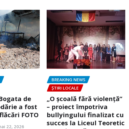
BREAKING NEWS
ȘTIRI LOCALE
 Bogata de
„O școală fără violență”
dărie a fost
– proiect împotriva
flăcări FOTO
bullyingului finalizat cu
succes la Liceul Teoretic
ai 22, 2026