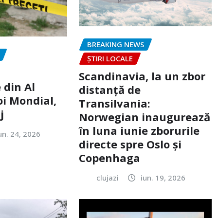
BREAKING NEWS
ȘTIRI LOCALE
Scandinavia, la un zbor
 din Al
distanță de
oi Mondial,
Transilvania:
j
Norwegian inaugurează
în luna iunie zborurile
un. 24, 2026
directe spre Oslo și
Copenhaga
clujazi
iun. 19, 2026