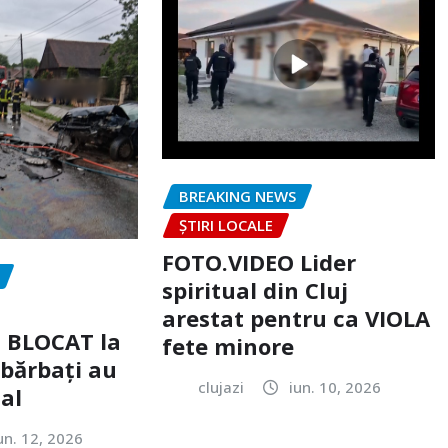
BREAKING NEWS
ȘTIRI LOCALE
FOTO.VIDEO Lider
spiritual din Cluj
arestat pentru ca VIOLA
c BLOCAT la
fete minore
 bărbați au
clujazi
iun. 10, 2026
tal
un. 12, 2026