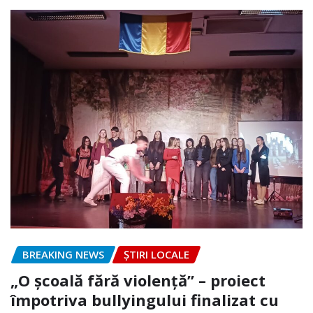
BREAKING NEWS
ȘTIRI LOCALE
„O școală fără violență” – proiect
împotriva bullyingului finalizat cu