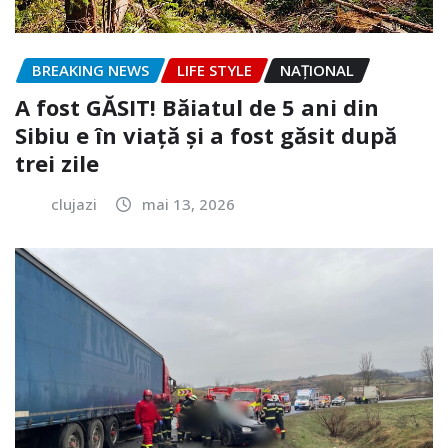
BREAKING NEWS
LIFE STYLE
NAŢIONAL
A fost GĂSIT! Băiatul de 5 ani din
Sibiu e în viață și a fost găsit după
trei zile
clujazi
mai 13, 2026