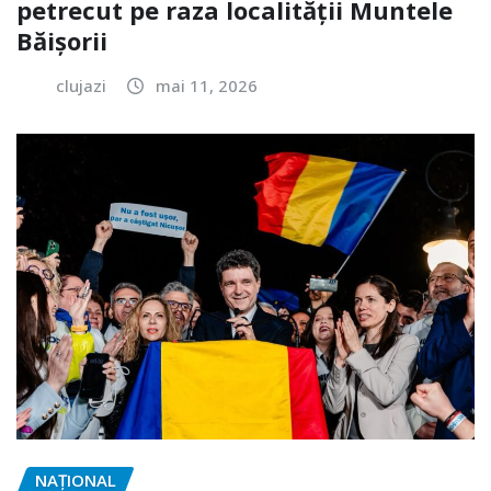
petrecut pe raza localității Muntele
Băișorii
clujazi
mai 11, 2026
NAŢIONAL