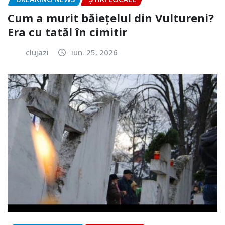
Cum a murit băiețelul din Vultureni?
Era cu tatăl în cimitir
clujazi
iun. 25, 2026