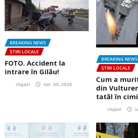
BREAKING NEWS
ȘTIRI LOCALE
BREAKING NEWS
FOTO. Accident la
ȘTIRI LOCALE
intrare în Gilău!
Cum a murit
clujazi
iun. 30, 2026
din Vulturen
tatăl în cimi
clujazi
i