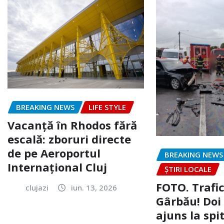
BREAKING NEWS
LIFE STYLE
Vacanță în Rhodos fără
escală: zboruri directe
de pe Aeroportul
BREAKING NEWS
Internațional Cluj
ȘTIRI LOCALE
FOTO. Trafi
clujazi
iun. 13, 2026
Gârbău! Doi
ajuns la spi