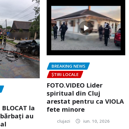
BREAKING NEWS
ȘTIRI LOCALE
FOTO.VIDEO Lider
spiritual din Cluj
arestat pentru ca VIOLA
c BLOCAT la
fete minore
 bărbați au
clujazi
iun. 10, 2026
tal