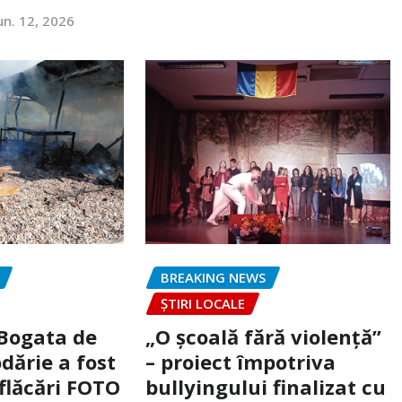
un. 12, 2026
BREAKING NEWS
ȘTIRI LOCALE
 Bogata de
„O școală fără violență”
dărie a fost
– proiect împotriva
flăcări FOTO
bullyingului finalizat cu