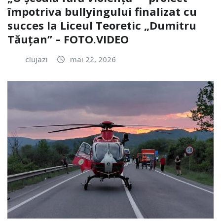
împotriva bullyingului finalizat cu
succes la Liceul Teoretic „Dumitru
Tăuțan” – FOTO.VIDEO
clujazi
mai 22, 2026