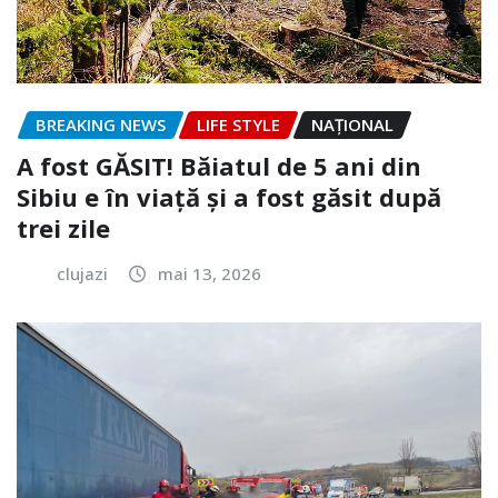
BREAKING NEWS
LIFE STYLE
NAŢIONAL
A fost GĂSIT! Băiatul de 5 ani din
Sibiu e în viață și a fost găsit după
trei zile
clujazi
mai 13, 2026