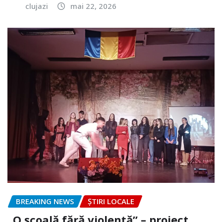
clujazi
mai 22, 2026
BREAKING NEWS
ȘTIRI LOCALE
„O școală fără violență” – proiect