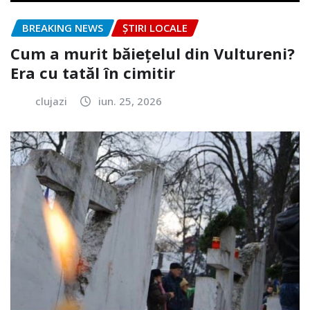
BREAKING NEWS
ȘTIRI LOCALE
Cum a murit băiețelul din Vultureni?
Era cu tatăl în cimitir
clujazi
iun. 25, 2026