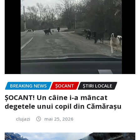
BREAKING NEWS
ȘOCANT
ȘTIRI LOCALE
ȘOCANT! Un câine i-a mâncat
degetele unui copil din Cămărașu
clujazi
mai 25, 2026