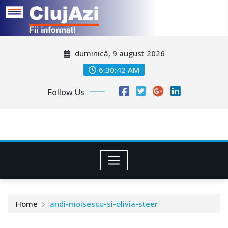
Skip
duminică, 9 august 2026
to
content
6:30:44 AM
Follow Us
Home
andi-moisescu-si-olivia-steer