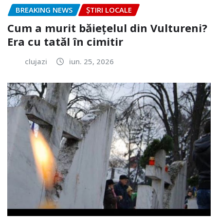
BREAKING NEWS
ȘTIRI LOCALE
Cum a murit băiețelul din Vultureni?
Era cu tatăl în cimitir
clujazi
iun. 25, 2026