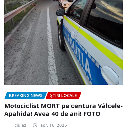
BREAKING NEWS
ȘTIRI LOCALE
Motociclist MORT pe centura Vâlcele-
Apahida! Avea 40 de ani! FOTO
clujazi
apr. 16, 2026