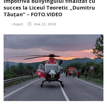
împotriva bullyingului finalizat cu
succes la Liceul Teoretic „Dumitru
Tăuțan” – FOTO.VIDEO
clujazi
mai 22, 2026