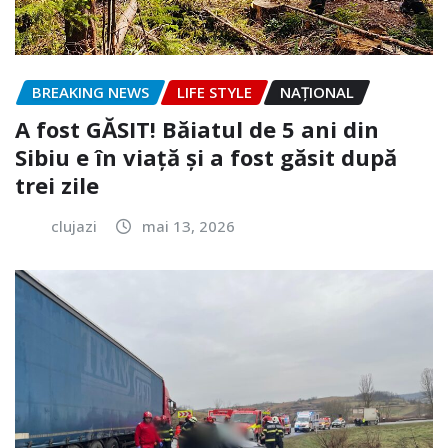
BREAKING NEWS
LIFE STYLE
NAŢIONAL
A fost GĂSIT! Băiatul de 5 ani din
Sibiu e în viață și a fost găsit după
trei zile
clujazi
mai 13, 2026