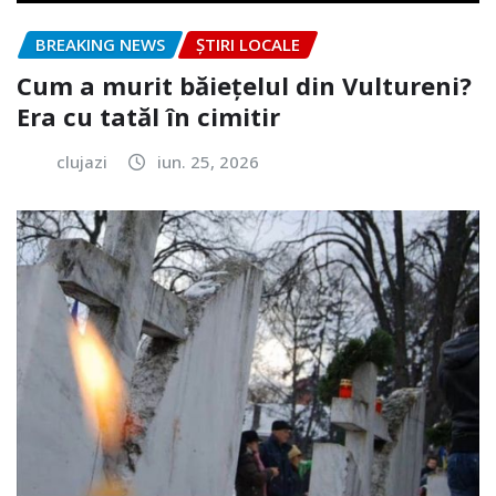
BREAKING NEWS
ȘTIRI LOCALE
Cum a murit băiețelul din Vultureni?
Era cu tatăl în cimitir
clujazi
iun. 25, 2026