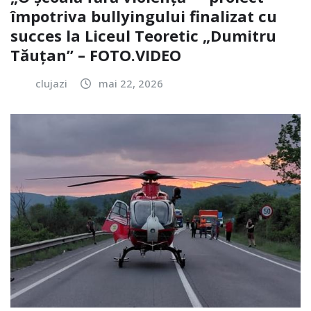
împotriva bullyingului finalizat cu
succes la Liceul Teoretic „Dumitru
Tăuțan” – FOTO.VIDEO
clujazi
mai 22, 2026