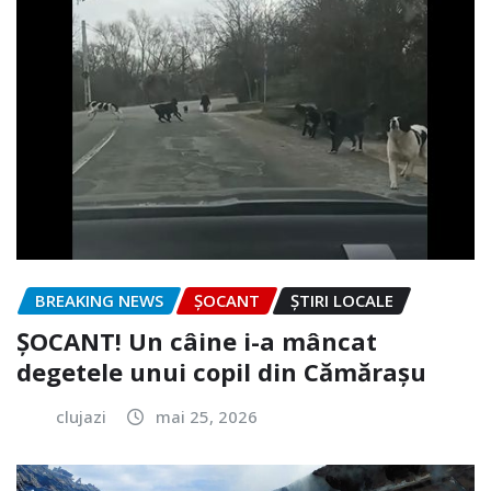
BREAKING NEWS
ȘOCANT
ȘTIRI LOCALE
ȘOCANT! Un câine i-a mâncat
degetele unui copil din Cămărașu
clujazi
mai 25, 2026