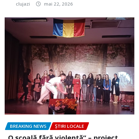
clujazi
mai 22, 2026
BREAKING NEWS
ȘTIRI LOCALE
„O școală fără violență” – proiect