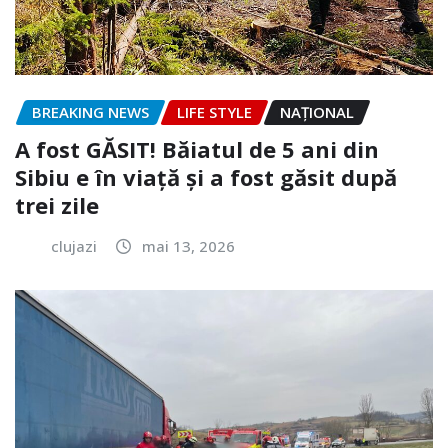
BREAKING NEWS
LIFE STYLE
NAŢIONAL
A fost GĂSIT! Băiatul de 5 ani din
Sibiu e în viață și a fost găsit după
trei zile
clujazi
mai 13, 2026