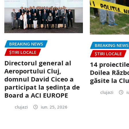
BREAKING NEWS
BREAKING NEWS
ȘTIRI LOCALE
ȘTIRI LOCALE
Directorul general al
14 proiectile
Aeroportului Cluj,
Doilea Răzb
domnul David Ciceo a
găsite la Clu
participat la ședința de
clujazi
i
Board a ACI EUROPE
clujazi
iun. 25, 2026