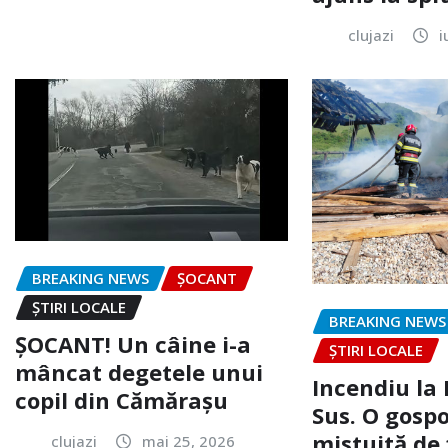
clujazi
i
BREAKING NEWS
ȘOCANT
ȘTIRI LOCALE
BREAKING NEWS
ȘOCANT! Un câine i-a
ȘTIRI LOCALE
mâncat degetele unui
Incendiu la
copil din Cămărașu
Sus. O gospo
mistuită de 
clujazi
mai 25, 2026