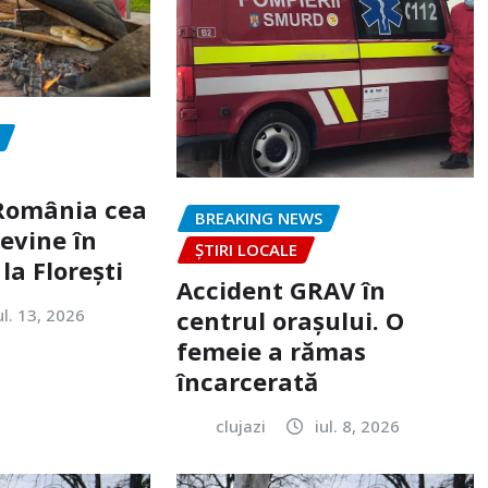
„România cea
BREAKING NEWS
evine în
ȘTIRI LOCALE
la Florești
Accident GRAV în
ul. 13, 2026
centrul orașului. O
femeie a rămas
încarcerată
clujazi
iul. 8, 2026