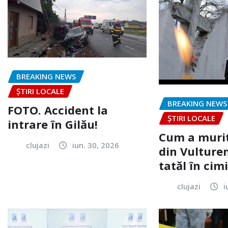
BREAKING NEWS
ȘTIRI LOCALE
BREAKING NEWS
FOTO. Accident la
ȘTIRI LOCALE
intrare în Gilău!
Cum a murit
clujazi
iun. 30, 2026
din Vulturen
tatăl în cimi
clujazi
i