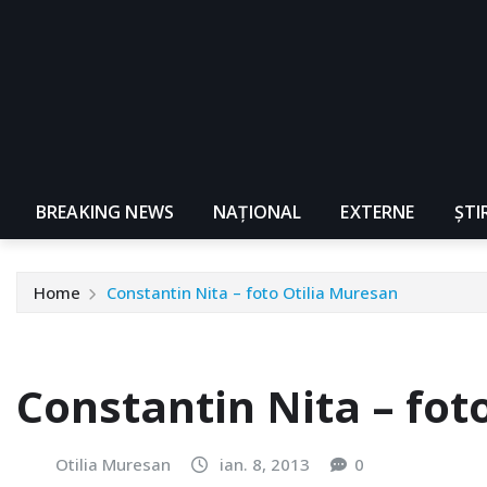
BREAKING NEWS
NAŢIONAL
EXTERNE
ȘTI
Home
Constantin Nita – foto Otilia Muresan
Constantin Nita – fot
Otilia Muresan
ian. 8, 2013
0