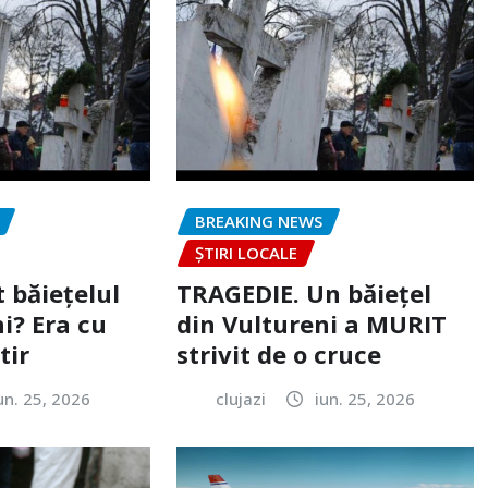
BREAKING NEWS
ȘTIRI LOCALE
 băiețelul
TRAGEDIE. Un băiețel
i? Era cu
din Vultureni a MURIT
tir
strivit de o cruce
un. 25, 2026
clujazi
iun. 25, 2026