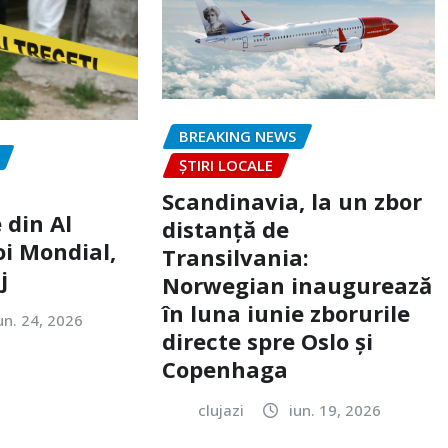
BREAKING NEWS
ȘTIRI LOCALE
Scandinavia, la un zbor
 din Al
distanță de
oi Mondial,
Transilvania:
j
Norwegian inaugurează
în luna iunie zborurile
un. 24, 2026
directe spre Oslo și
Copenhaga
clujazi
iun. 19, 2026