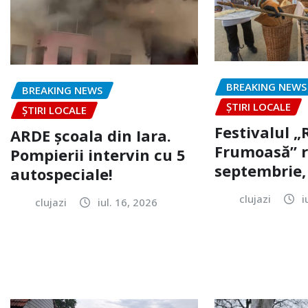
BREAKING NEWS
BREAKING NEWS
ȘTIRI LOCALE
ȘTIRI LOCALE
Festivalul 
ARDE școala din Iara.
Frumoasă” r
Pompierii intervin cu 5
septembrie, 
autospeciale!
clujazi
i
clujazi
iul. 16, 2026