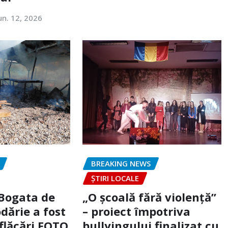
un. 12, 2026
BREAKING NEWS
ȘTIRI LOCALE
 Bogata de
„O școală fără violență”
dărie a fost
– proiect împotriva
flăcări FOTO
bullyingului finalizat cu