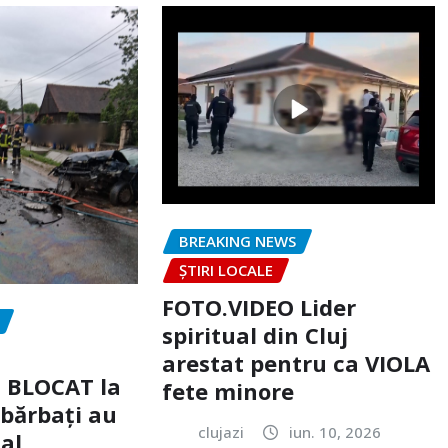
BREAKING NEWS
ȘTIRI LOCALE
FOTO.VIDEO Lider
spiritual din Cluj
arestat pentru ca VIOLA
c BLOCAT la
fete minore
 bărbați au
clujazi
iun. 10, 2026
tal