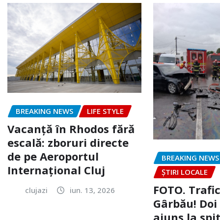
BREAKING NEWS
LIFE STYLE
Vacanță în Rhodos fără
escală: zboruri directe
de pe Aeroportul
BREAKING NEWS
Internațional Cluj
ȘTIRI LOCALE
FOTO. Trafi
clujazi
iun. 13, 2026
Gârbău! Doi
ajuns la spi