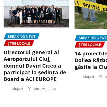
BREAKING NEWS
BREAKING NEWS
ȘTIRI LOCALE
ȘTIRI LOCALE
Directorul general al
14 proiectile
Aeroportului Cluj,
Doilea Răzb
domnul David Ciceo a
găsite la Clu
participat la ședința de
clujazi
i
Board a ACI EUROPE
clujazi
iun. 25, 2026