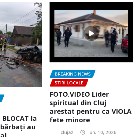
BREAKING NEWS
ȘTIRI LOCALE
FOTO.VIDEO Lider
spiritual din Cluj
arestat pentru ca VIOLA
c BLOCAT la
fete minore
 bărbați au
clujazi
iun. 10, 2026
tal