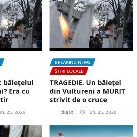
BREAKING NEWS
ȘTIRI LOCALE
 băiețelul
TRAGEDIE. Un băiețel
i? Era cu
din Vultureni a MURIT
tir
strivit de o cruce
un. 25, 2026
clujazi
iun. 25, 2026