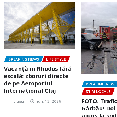
BREAKING NEWS
LIFE STYLE
Vacanță în Rhodos fără
escală: zboruri directe
de pe Aeroportul
BREAKING NEWS
Internațional Cluj
ȘTIRI LOCALE
FOTO. Trafi
clujazi
iun. 13, 2026
Gârbău! Doi
ajuns la spi