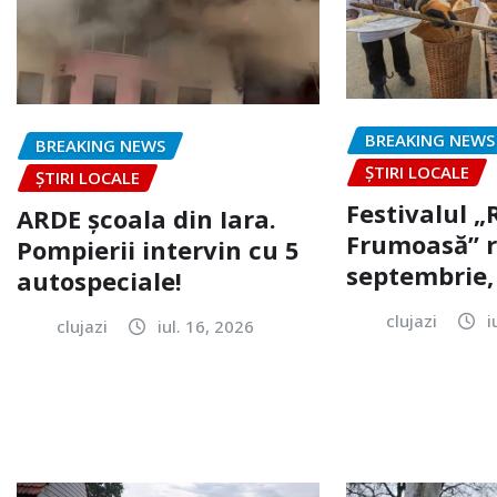
BREAKING NEWS
BREAKING NEWS
ȘTIRI LOCALE
ȘTIRI LOCALE
Festivalul 
ARDE școala din Iara.
Frumoasă” r
Pompierii intervin cu 5
septembrie, 
autospeciale!
clujazi
i
clujazi
iul. 16, 2026