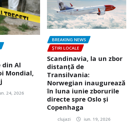
BREAKING NEWS
ȘTIRI LOCALE
Scandinavia, la un zbor
 din Al
distanță de
oi Mondial,
Transilvania:
j
Norwegian inaugurează
în luna iunie zborurile
un. 24, 2026
directe spre Oslo și
Copenhaga
clujazi
iun. 19, 2026