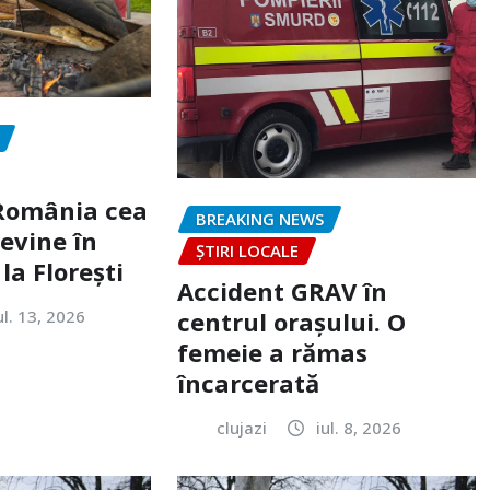
„România cea
BREAKING NEWS
evine în
ȘTIRI LOCALE
la Florești
Accident GRAV în
ul. 13, 2026
centrul orașului. O
femeie a rămas
încarcerată
clujazi
iul. 8, 2026