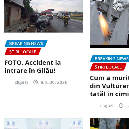
BREAKING NEWS
ȘTIRI LOCALE
BREAKING NEWS
FOTO. Accident la
ȘTIRI LOCALE
intrare în Gilău!
Cum a murit
clujazi
iun. 30, 2026
din Vulturen
tatăl în cimi
clujazi
i