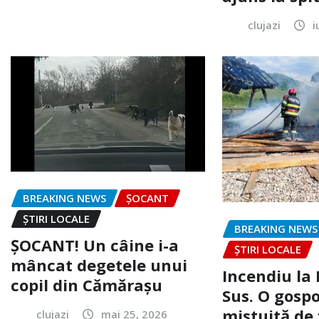
clujazi
i
BREAKING NEWS
ȘOCANT
ȘTIRI LOCALE
BREAKING NEWS
ȘOCANT! Un câine i-a
ȘTIRI LOCALE
mâncat degetele unui
Incendiu la
copil din Cămărașu
Sus. O gospo
mistuită de 
clujazi
mai 25, 2026