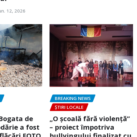
un. 12, 2026
BREAKING NEWS
ȘTIRI LOCALE
 Bogata de
„O școală fără violență”
dărie a fost
– proiect împotriva
flăcări FOTO
bullyingului finalizat cu