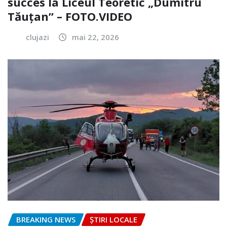
succes la Liceul Teoretic „Dumitru
Tăuțan” – FOTO.VIDEO
clujazi
mai 22, 2026
BREAKING NEWS
ȘTIRI LOCALE