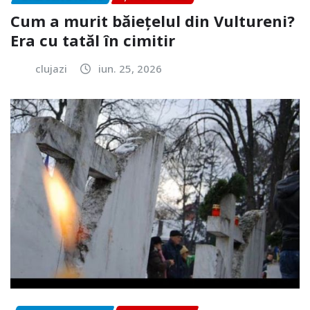
Cum a murit băiețelul din Vultureni?
Era cu tatăl în cimitir
clujazi
iun. 25, 2026