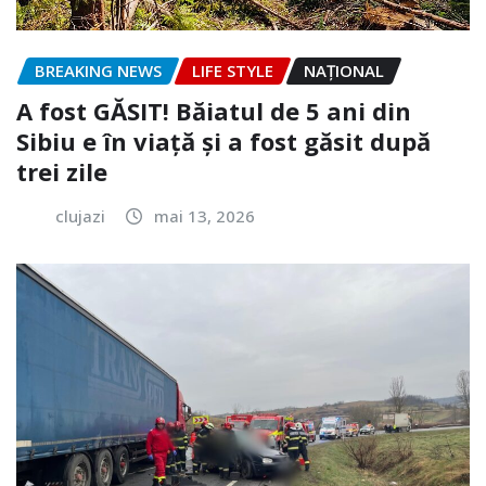
BREAKING NEWS
LIFE STYLE
NAŢIONAL
A fost GĂSIT! Băiatul de 5 ani din
Sibiu e în viață și a fost găsit după
trei zile
clujazi
mai 13, 2026