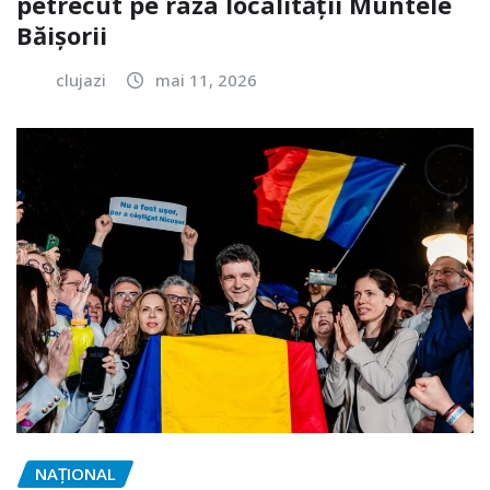
petrecut pe raza localității Muntele
Băișorii
clujazi
mai 11, 2026
NAŢIONAL