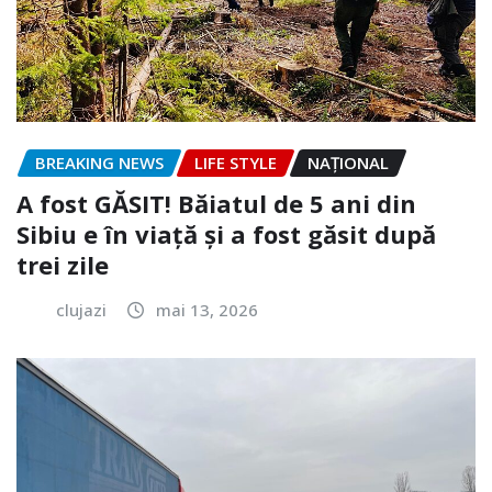
BREAKING NEWS
LIFE STYLE
NAŢIONAL
A fost GĂSIT! Băiatul de 5 ani din
Sibiu e în viață și a fost găsit după
trei zile
clujazi
mai 13, 2026