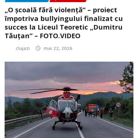
„O școală fără violență” – proiect
împotriva bullyingului finalizat cu
succes la Liceul Teoretic „Dumitru
Tăuțan” – FOTO.VIDEO
clujazi
mai 22, 2026