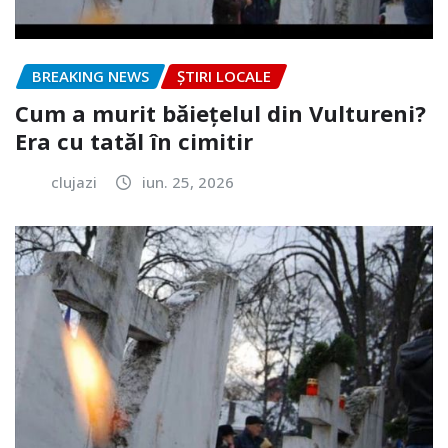
BREAKING NEWS
ȘTIRI LOCALE
Cum a murit băiețelul din Vultureni?
Era cu tatăl în cimitir
clujazi
iun. 25, 2026