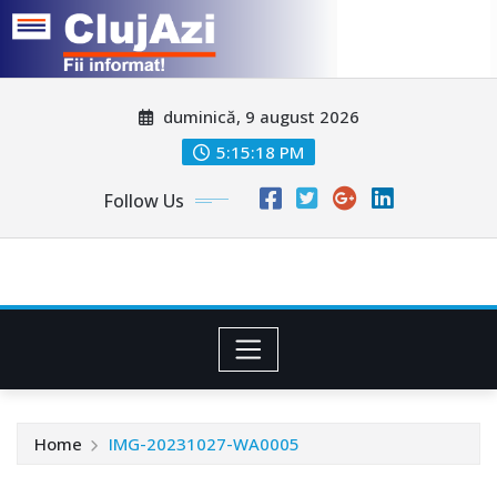
Skip
duminică, 9 august 2026
to
content
5:15:21 PM
Follow Us
Home
IMG-20231027-WA0005