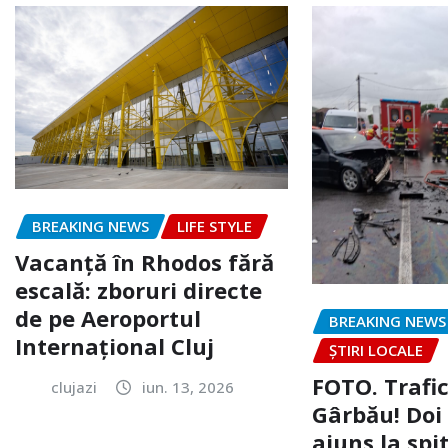
BREAKING NEWS
LIFE STYLE
Vacanță în Rhodos fără
escală: zboruri directe
de pe Aeroportul
BREAKING NEWS
Internațional Cluj
ȘTIRI LOCALE
FOTO. Trafi
clujazi
iun. 13, 2026
Gârbău! Doi
ajuns la spi