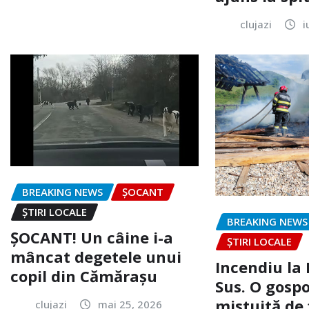
clujazi
i
BREAKING NEWS
ȘOCANT
ȘTIRI LOCALE
BREAKING NEWS
ȘOCANT! Un câine i-a
ȘTIRI LOCALE
mâncat degetele unui
Incendiu la
copil din Cămărașu
Sus. O gospo
mistuită de 
clujazi
mai 25, 2026