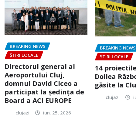
BREAKING NEWS
BREAKING NEWS
ȘTIRI LOCALE
ȘTIRI LOCALE
Directorul general al
14 proiectile
Aeroportului Cluj,
Doilea Răzb
domnul David Ciceo a
găsite la Clu
participat la ședința de
clujazi
i
Board a ACI EUROPE
clujazi
iun. 25, 2026