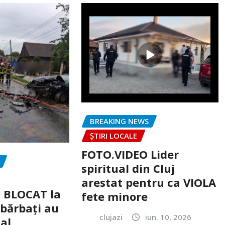
BREAKING NEWS
ȘTIRI LOCALE
FOTO.VIDEO Lider
spiritual din Cluj
arestat pentru ca VIOLA
c BLOCAT la
fete minore
 bărbați au
clujazi
iun. 10, 2026
tal