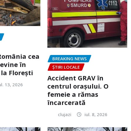
„România cea
BREAKING NEWS
evine în
ȘTIRI LOCALE
la Florești
Accident GRAV în
ul. 13, 2026
centrul orașului. O
femeie a rămas
încarcerată
clujazi
iul. 8, 2026