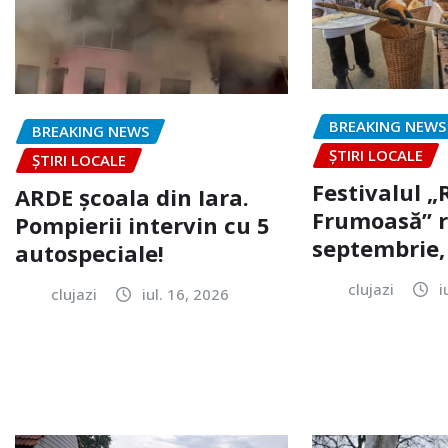
BREAKING NEWS
BREAKING NEWS
ȘTIRI LOCALE
ȘTIRI LOCALE
Festivalul 
ARDE școala din Iara.
Frumoasă” r
Pompierii intervin cu 5
septembrie, 
autospeciale!
clujazi
i
clujazi
iul. 16, 2026