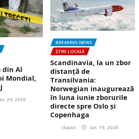
BREAKING NEWS
ȘTIRI LOCALE
Scandinavia, la un zbor
 din Al
distanță de
oi Mondial,
Transilvania:
j
Norwegian inaugurează
în luna iunie zborurile
un. 24, 2026
directe spre Oslo și
Copenhaga
clujazi
iun. 19, 2026