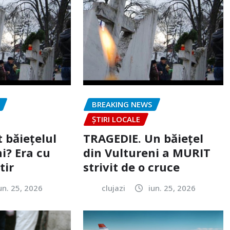
BREAKING NEWS
ȘTIRI LOCALE
 băiețelul
TRAGEDIE. Un băiețel
i? Era cu
din Vultureni a MURIT
tir
strivit de o cruce
un. 25, 2026
clujazi
iun. 25, 2026