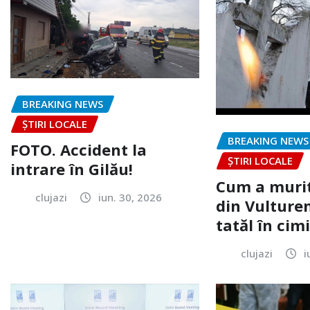
BREAKING NEWS
ȘTIRI LOCALE
BREAKING NEWS
FOTO. Accident la
ȘTIRI LOCALE
intrare în Gilău!
Cum a murit
clujazi
iun. 30, 2026
din Vulturen
tatăl în cimi
clujazi
i