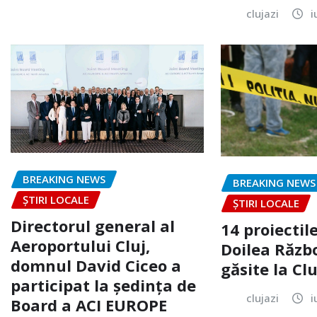
clujazi
i
BREAKING NEWS
BREAKING NEWS
ȘTIRI LOCALE
ȘTIRI LOCALE
Directorul general al
14 proiectile
Aeroportului Cluj,
Doilea Răzb
domnul David Ciceo a
găsite la Clu
participat la ședința de
clujazi
i
Board a ACI EUROPE