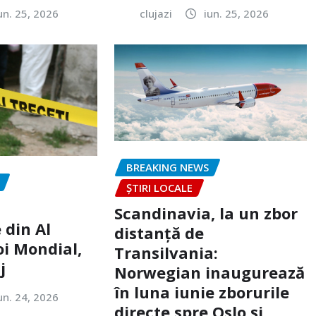
un. 25, 2026
clujazi
iun. 25, 2026
BREAKING NEWS
ȘTIRI LOCALE
Scandinavia, la un zbor
 din Al
distanță de
oi Mondial,
Transilvania:
j
Norwegian inaugurează
în luna iunie zborurile
un. 24, 2026
directe spre Oslo și