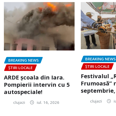
BREAKING NEWS
BREAKING NEWS
ȘTIRI LOCALE
ȘTIRI LOCALE
Festivalul 
ARDE școala din Iara.
Frumoasă” r
Pompierii intervin cu 5
septembrie, 
autospeciale!
clujazi
i
clujazi
iul. 16, 2026