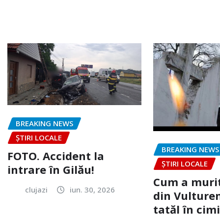
BREAKING NEWS
ȘTIRI LOCALE
BREAKING NEWS
FOTO. Accident la
ȘTIRI LOCALE
intrare în Gilău!
Cum a murit
clujazi
iun. 30, 2026
din Vulturen
tatăl în cimi