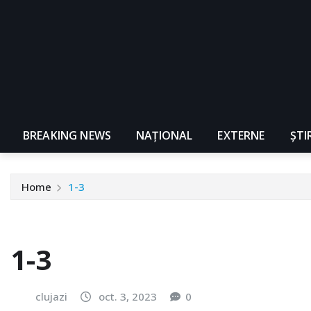
BREAKING NEWS
NAŢIONAL
EXTERNE
ȘTI
Home
1-3
1-3
clujazi
oct. 3, 2023
0