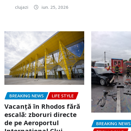
clujazi
iun. 25, 2026
BREAKING NEWS
LIFE STYLE
Vacanță în Rhodos fără
escală: zboruri directe
de pe Aeroportul
BREAKING NEWS
Internațional Cluj