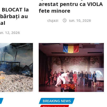
arestat pentru ca VIOLA
c BLOCAT la
fete minore
 bărbați au
clujazi
iun. 10, 2026
tal
un. 12, 2026
BREAKING NEWS