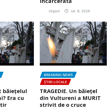
încarcerată
clujazi
iul. 8, 2026
BREAKING NEWS
ȘTIRI LOCALE
 băiețelul
TRAGEDIE. Un băiețel
i? Era cu
din Vultureni a MURIT
tir
strivit de o cruce