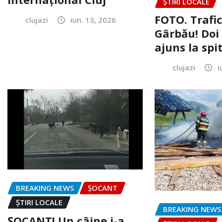
ȘTIRI LOCALE
FOTO. Trafi
clujazi
iun. 13, 2026
Gârbău! Doi
ajuns la spi
clujazi
i
BREAKING NEWS
ȘOCANT
ȘTIRI LOCALE
BREAKING NEWS
ȘOCANT! Un câine i-a