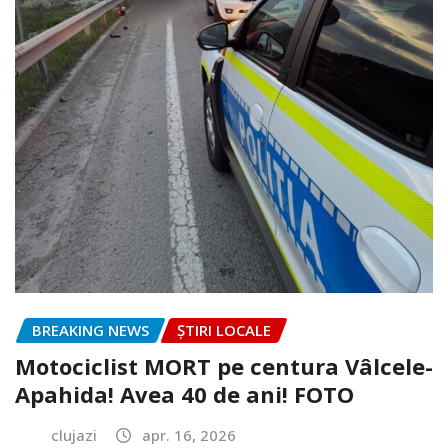
BREAKING NEWS
ȘTIRI LOCALE
Motociclist MORT pe centura Vâlcele-
Apahida! Avea 40 de ani! FOTO
clujazi
apr. 16, 2026