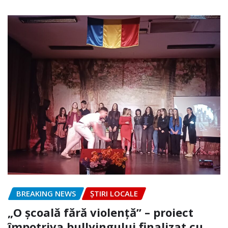
BREAKING NEWS
ȘTIRI LOCALE
„O școală fără violență” – proiect
împotriva bullyingului finalizat cu