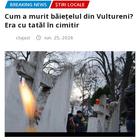
BREAKING NEWS
ȘTIRI LOCALE
Cum a murit băiețelul din Vultureni?
Era cu tatăl în cimitir
clujazi
iun. 25, 2026