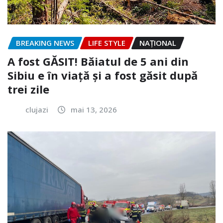
BREAKING NEWS
LIFE STYLE
NAŢIONAL
A fost GĂSIT! Băiatul de 5 ani din
Sibiu e în viață și a fost găsit după
trei zile
clujazi
mai 13, 2026