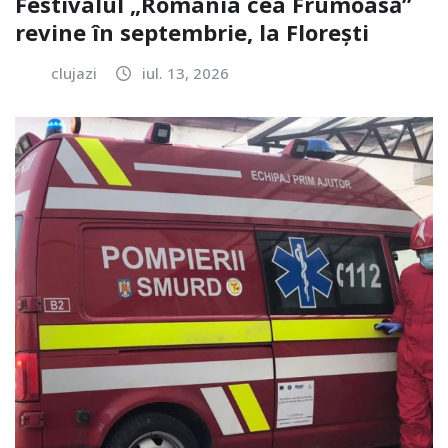
Festivalul „România cea Frumoasă”
revine în septembrie, la Florești
clujazi
iul. 13, 2026