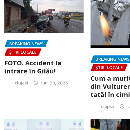
BREAKING NEWS
ȘTIRI LOCALE
BREAKING NEWS
FOTO. Accident la
ȘTIRI LOCALE
intrare în Gilău!
Cum a murit
clujazi
iun. 30, 2026
din Vulturen
tatăl în cimi
clujazi
i