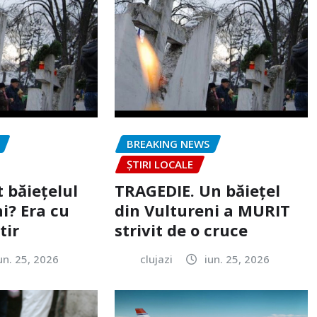
BREAKING NEWS
ȘTIRI LOCALE
 băiețelul
TRAGEDIE. Un băiețel
i? Era cu
din Vultureni a MURIT
tir
strivit de o cruce
un. 25, 2026
clujazi
iun. 25, 2026