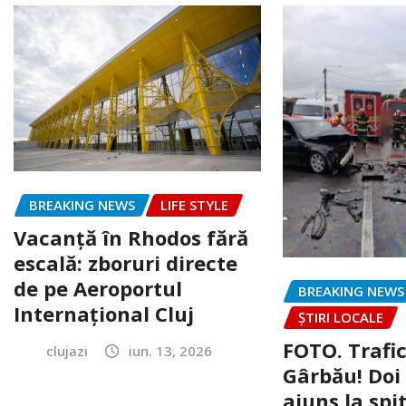
BREAKING NEWS
LIFE STYLE
Vacanță în Rhodos fără
escală: zboruri directe
de pe Aeroportul
BREAKING NEWS
Internațional Cluj
ȘTIRI LOCALE
FOTO. Trafi
clujazi
iun. 13, 2026
Gârbău! Doi
ajuns la spi