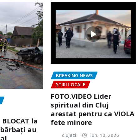
BREAKING NEWS
ȘTIRI LOCALE
FOTO.VIDEO Lider
spiritual din Cluj
arestat pentru ca VIOLA
c BLOCAT la
fete minore
 bărbați au
clujazi
iun. 10, 2026
tal