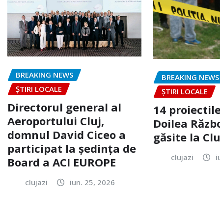
BREAKING NEWS
BREAKING NEWS
ȘTIRI LOCALE
ȘTIRI LOCALE
Directorul general al
14 proiectile
Aeroportului Cluj,
Doilea Răzb
domnul David Ciceo a
găsite la Clu
participat la ședința de
clujazi
i
Board a ACI EUROPE
clujazi
iun. 25, 2026