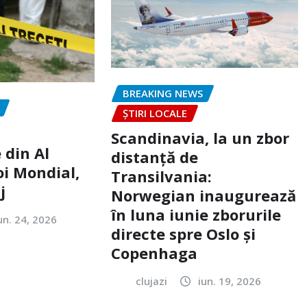
BREAKING NEWS
ȘTIRI LOCALE
Scandinavia, la un zbor
 din Al
distanță de
oi Mondial,
Transilvania:
j
Norwegian inaugurează
în luna iunie zborurile
un. 24, 2026
directe spre Oslo și
Copenhaga
clujazi
iun. 19, 2026