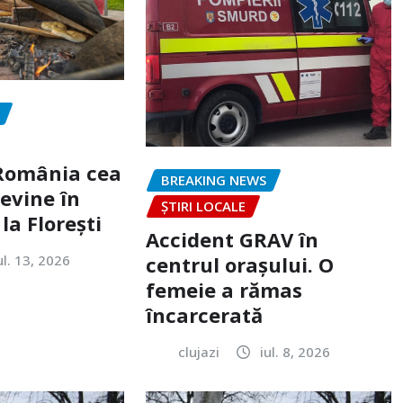
„România cea
BREAKING NEWS
evine în
ȘTIRI LOCALE
la Florești
Accident GRAV în
ul. 13, 2026
centrul orașului. O
femeie a rămas
încarcerată
clujazi
iul. 8, 2026