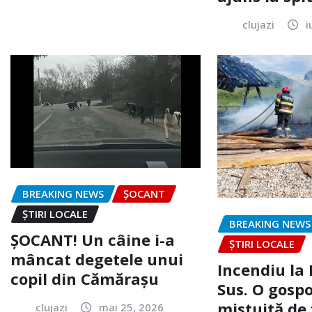
clujazi
i
BREAKING NEWS
ȘOCANT
ȘTIRI LOCALE
BREAKING NEWS
ȘOCANT! Un câine i-a
ȘTIRI LOCALE
mâncat degetele unui
Incendiu la
copil din Cămărașu
Sus. O gospo
mistuită de 
clujazi
mai 25, 2026