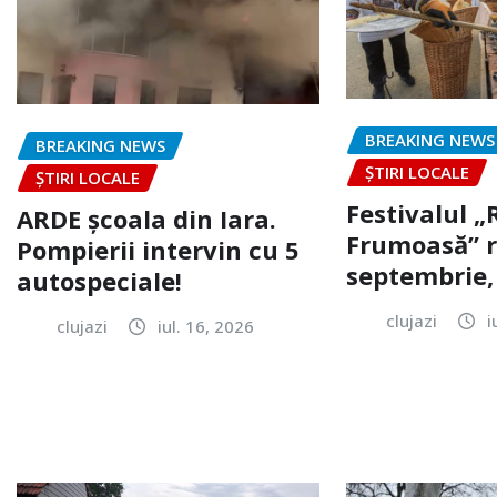
BREAKING NEWS
BREAKING NEWS
ȘTIRI LOCALE
ȘTIRI LOCALE
Festivalul 
ARDE școala din Iara.
Frumoasă” r
Pompierii intervin cu 5
septembrie, 
autospeciale!
clujazi
i
clujazi
iul. 16, 2026