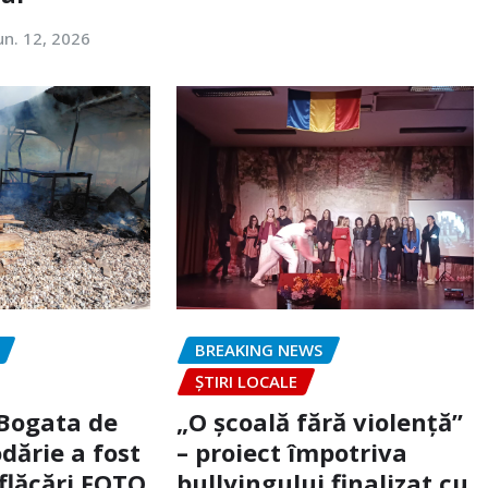
un. 12, 2026
BREAKING NEWS
ȘTIRI LOCALE
 Bogata de
„O școală fără violență”
dărie a fost
– proiect împotriva
flăcări FOTO
bullyingului finalizat cu