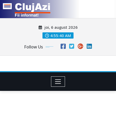
Skip
joi, 6 august 2026
to
content
4:55:43 AM
Follow Us