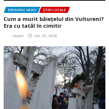
BREAKING NEWS
ȘTIRI LOCALE
Cum a murit băiețelul din Vultureni?
Era cu tatăl în cimitir
clujazi
iun. 25, 2026