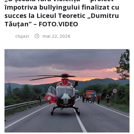
împotriva bullyingului finalizat cu
succes la Liceul Teoretic „Dumitru
Tăuțan” – FOTO.VIDEO
clujazi
mai 22, 2026