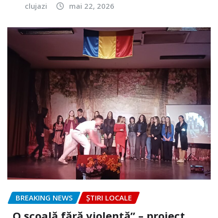
clujazi
mai 22, 2026
BREAKING NEWS
ȘTIRI LOCALE
„O școală fără violență” – proiect