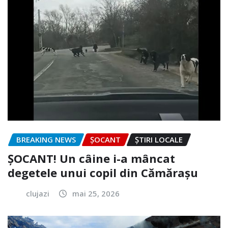
BREAKING NEWS
ȘOCANT
ȘTIRI LOCALE
ȘOCANT! Un câine i-a mâncat
degetele unui copil din Cămărașu
clujazi
mai 25, 2026