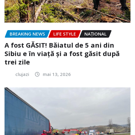
BREAKING NEWS
LIFE STYLE
NAŢIONAL
A fost GĂSIT! Băiatul de 5 ani din
Sibiu e în viață și a fost găsit după
trei zile
clujazi
mai 13, 2026