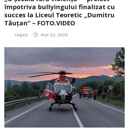
împotriva bullyingului finalizat cu
succes la Liceul Teoretic „Dumitru
Tăuțan” – FOTO.VIDEO
clujazi
mai 22, 2026