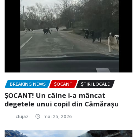
BREAKING NEWS
ȘOCANT
ȘTIRI LOCALE
ȘOCANT! Un câine i-a mâncat
degetele unui copil din Cămărașu
clujazi
mai 25, 2026