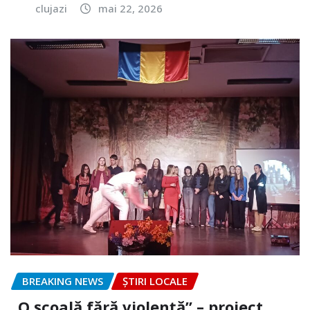
clujazi
mai 22, 2026
BREAKING NEWS
ȘTIRI LOCALE
„O școală fără violență” – proiect