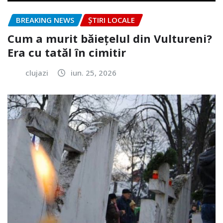
BREAKING NEWS
ȘTIRI LOCALE
Cum a murit băiețelul din Vultureni?
Era cu tatăl în cimitir
clujazi
iun. 25, 2026