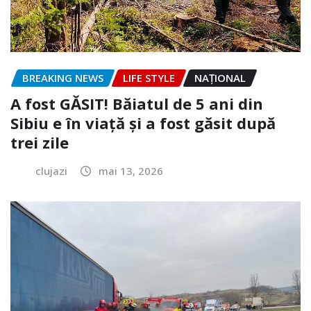
BREAKING NEWS
LIFE STYLE
NAŢIONAL
A fost GĂSIT! Băiatul de 5 ani din
Sibiu e în viață și a fost găsit după
trei zile
clujazi
mai 13, 2026