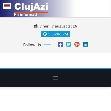
Skip
vineri, 7 august 2026
to
content
5:55:09 PM
Follow Us