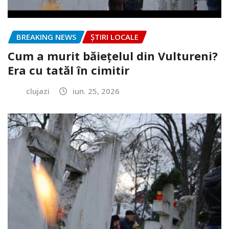
BREAKING NEWS
ȘTIRI LOCALE
Cum a murit băiețelul din Vultureni?
Era cu tatăl în cimitir
clujazi
iun. 25, 2026