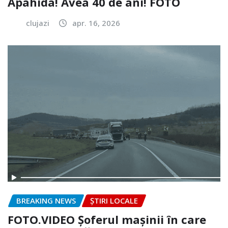
Apahida! Avea 40 de ani! FOTO
clujazi
apr. 16, 2026
BREAKING NEWS
ȘTIRI LOCALE
FOTO.VIDEO Șoferul mașinii în care