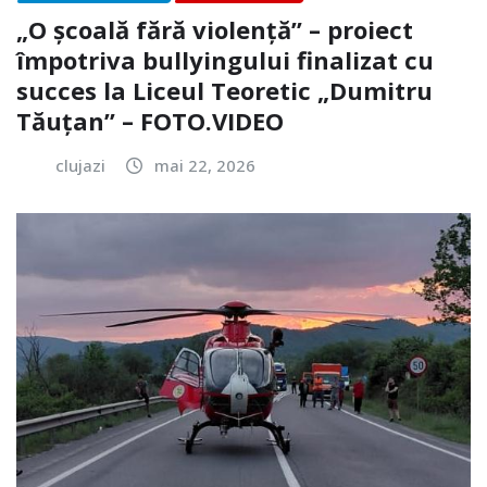
„O școală fără violență” – proiect
împotriva bullyingului finalizat cu
succes la Liceul Teoretic „Dumitru
Tăuțan” – FOTO.VIDEO
clujazi
mai 22, 2026