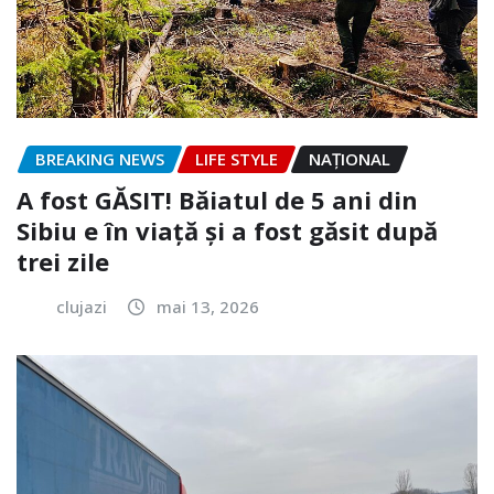
BREAKING NEWS
LIFE STYLE
NAŢIONAL
A fost GĂSIT! Băiatul de 5 ani din
Sibiu e în viață și a fost găsit după
trei zile
clujazi
mai 13, 2026