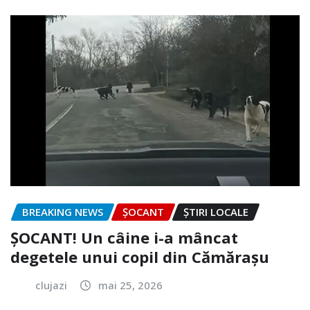
BREAKING NEWS
ȘOCANT
ȘTIRI LOCALE
ȘOCANT! Un câine i-a mâncat
degetele unui copil din Cămărașu
clujazi
mai 25, 2026