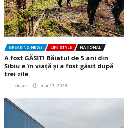
BREAKING NEWS
LIFE STYLE
NAŢIONAL
A fost GĂSIT! Băiatul de 5 ani din
Sibiu e în viață și a fost găsit după
trei zile
clujazi
mai 13, 2026