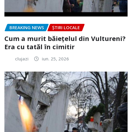
BREAKING NEWS
ȘTIRI LOCALE
Cum a murit băiețelul din Vultureni?
Era cu tatăl în cimitir
clujazi
iun. 25, 2026