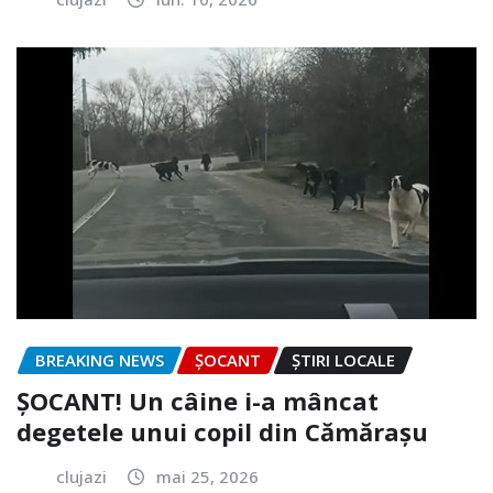
BREAKING NEWS
ȘOCANT
ȘTIRI LOCALE
ȘOCANT! Un câine i-a mâncat
degetele unui copil din Cămărașu
clujazi
mai 25, 2026