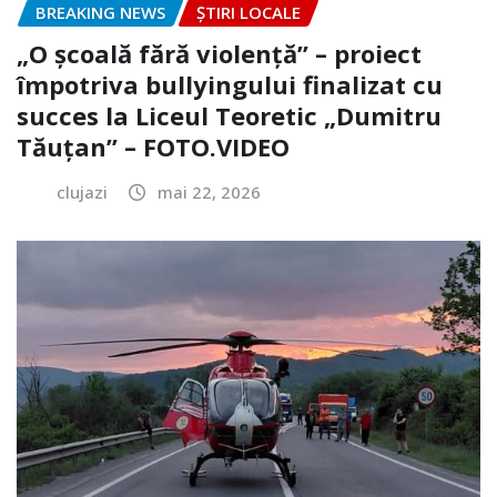
BREAKING NEWS
ȘTIRI LOCALE
„O școală fără violență” – proiect
împotriva bullyingului finalizat cu
succes la Liceul Teoretic „Dumitru
Tăuțan” – FOTO.VIDEO
clujazi
mai 22, 2026