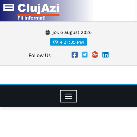
Skip
joi, 6 august 2026
to
content
4:21:08 PM
Follow Us