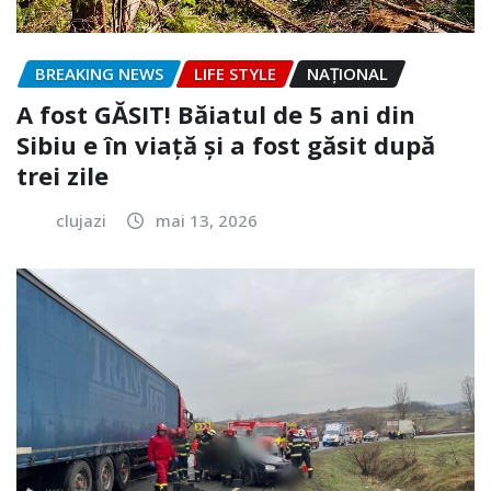
BREAKING NEWS
LIFE STYLE
NAŢIONAL
A fost GĂSIT! Băiatul de 5 ani din
Sibiu e în viață și a fost găsit după
trei zile
clujazi
mai 13, 2026