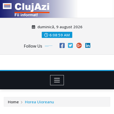
Skip
duminică, 9 august 2026
to
content
6:09:01 AM
Follow Us
Home
Horea Uioreanu