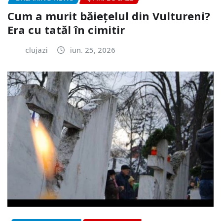
Cum a murit băiețelul din Vultureni?
Era cu tatăl în cimitir
clujazi
iun. 25, 2026