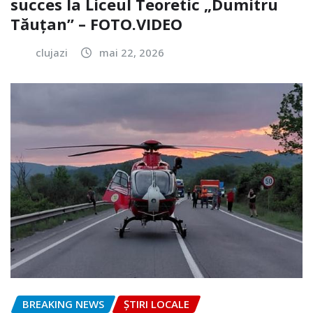
succes la Liceul Teoretic „Dumitru
Tăuțan” – FOTO.VIDEO
clujazi
mai 22, 2026
BREAKING NEWS
ȘTIRI LOCALE