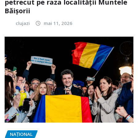
petrecut pe raza localității Muntele
Băișorii
clujazi
mai 11, 2026
NAŢIONAL