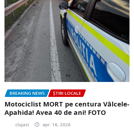
BREAKING NEWS
ȘTIRI LOCALE
Motociclist MORT pe centura Vâlcele-
Apahida! Avea 40 de ani! FOTO
clujazi
apr. 16, 2026