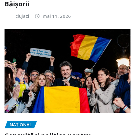
Băișorii
clujazi
mai 11, 2026
NAŢIONAL