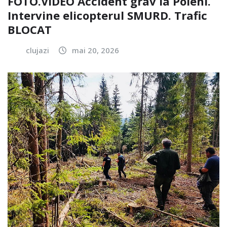
FOTO.VIDEO Accident grav la Poieni.
Intervine elicopterul SMURD. Trafic
BLOCAT
clujazi
mai 20, 2026