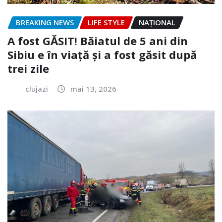
BREAKING NEWS
LIFE STYLE
NAŢIONAL
A fost GĂSIT! Băiatul de 5 ani din
Sibiu e în viață și a fost găsit după
trei zile
clujazi
mai 13, 2026