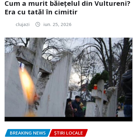
Cum a murit băiețelul din Vultureni?
Era cu tatăl în cimitir
clujazi
iun. 25, 2026
BREAKING NEWS
ȘTIRI LOCALE