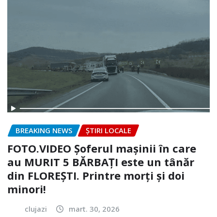
BREAKING NEWS
ȘTIRI LOCALE
FOTO.VIDEO Șoferul mașinii în care
au MURIT 5 BĂRBAȚI este un tânăr
din FLOREȘTI. Printre morți și doi
minori!
clujazi
mart. 30, 2026