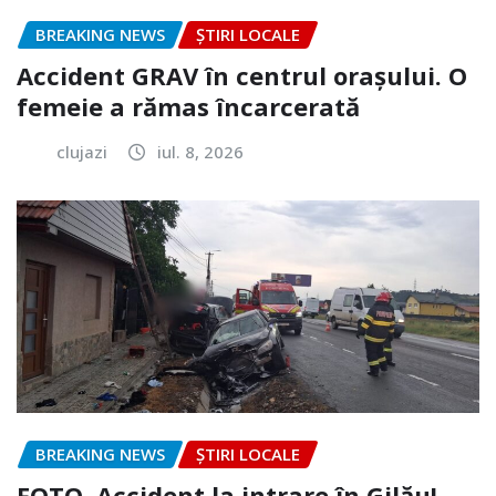
BREAKING NEWS
ȘTIRI LOCALE
Accident GRAV în centrul orașului. O
femeie a rămas încarcerată
clujazi
iul. 8, 2026
BREAKING NEWS
ȘTIRI LOCALE
FOTO. Accident la intrare în Gilău!