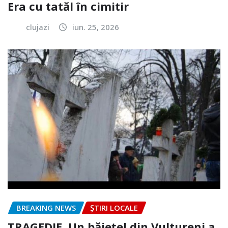
Era cu tatăl în cimitir
clujazi
iun. 25, 2026
BREAKING NEWS
ȘTIRI LOCALE
TRAGEDIE. Un băiețel din Vultureni a