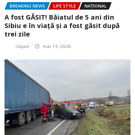
BREAKING NEWS
LIFE STYLE
NAŢIONAL
A fost GĂSIT! Băiatul de 5 ani din
Sibiu e în viață și a fost găsit după
trei zile
clujazi
mai 13, 2026