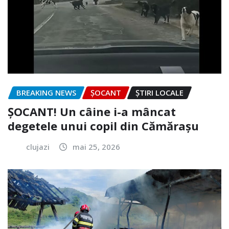
BREAKING NEWS
ȘOCANT
ȘTIRI LOCALE
ȘOCANT! Un câine i-a mâncat
degetele unui copil din Cămărașu
clujazi
mai 25, 2026