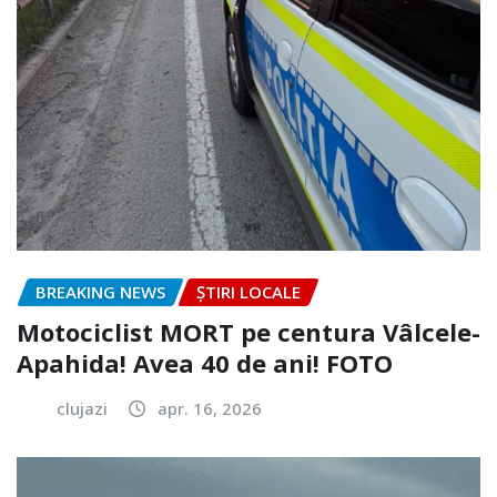
BREAKING NEWS
ȘTIRI LOCALE
Motociclist MORT pe centura Vâlcele-
Apahida! Avea 40 de ani! FOTO
clujazi
apr. 16, 2026