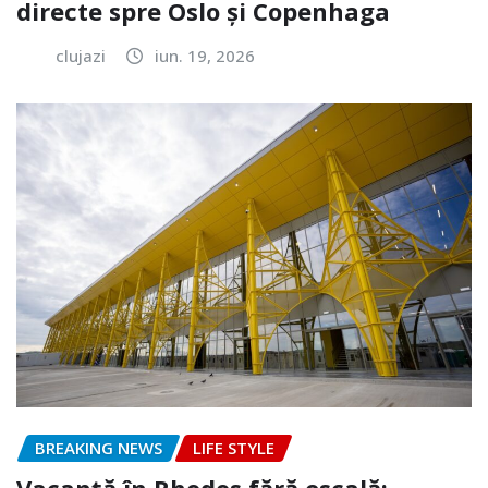
directe spre Oslo și Copenhaga
clujazi
iun. 19, 2026
BREAKING NEWS
LIFE STYLE
Vacanță în Rhodos fără escală: