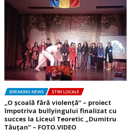
BREAKING NEWS
ȘTIRI LOCALE
„O școală fără violență” – proiect
împotriva bullyingului finalizat cu
succes la Liceul Teoretic „Dumitru
Tăuțan” – FOTO.VIDEO