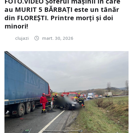
FOTO.VIDEO Șoferul mașinii în care
au MURIT 5 BĂRBAȚI este un tânăr
din FLOREȘTI. Printre morți și doi
minori!
clujazi
mart. 30, 2026