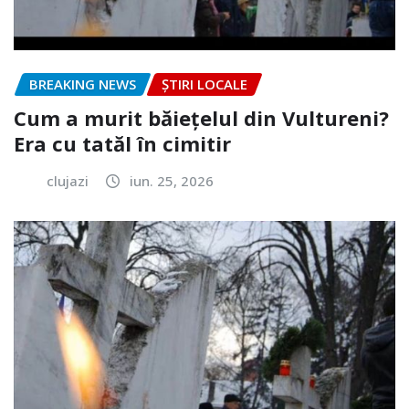
BREAKING NEWS
ȘTIRI LOCALE
Cum a murit băiețelul din Vultureni?
Era cu tatăl în cimitir
clujazi
iun. 25, 2026