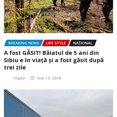
BREAKING NEWS
LIFE STYLE
NAŢIONAL
A fost GĂSIT! Băiatul de 5 ani din
Sibiu e în viață și a fost găsit după
trei zile
clujazi
mai 13, 2026