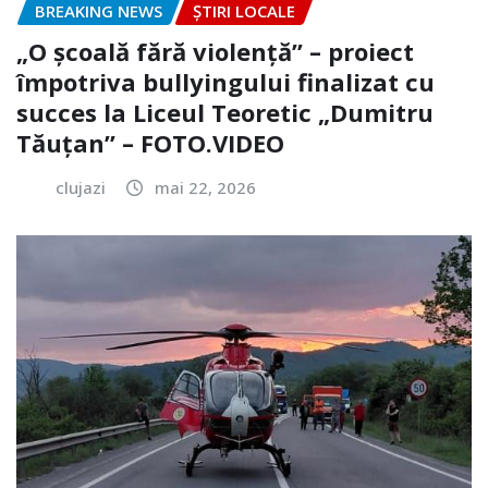
BREAKING NEWS
ȘTIRI LOCALE
„O școală fără violență” – proiect
împotriva bullyingului finalizat cu
succes la Liceul Teoretic „Dumitru
Tăuțan” – FOTO.VIDEO
clujazi
mai 22, 2026