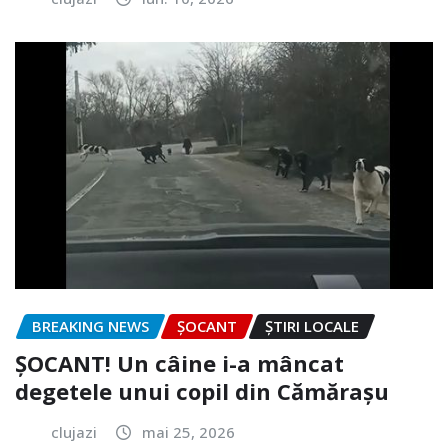
BREAKING NEWS
ȘOCANT
ȘTIRI LOCALE
ȘOCANT! Un câine i-a mâncat
degetele unui copil din Cămărașu
clujazi
mai 25, 2026