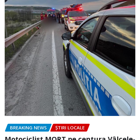
BREAKING NEWS
ȘTIRI LOCALE
Motociclist MORT pe centura Vâlcele-