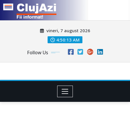
Skip
vineri, 7 august 2026
to
content
4:50:15 AM
Follow Us